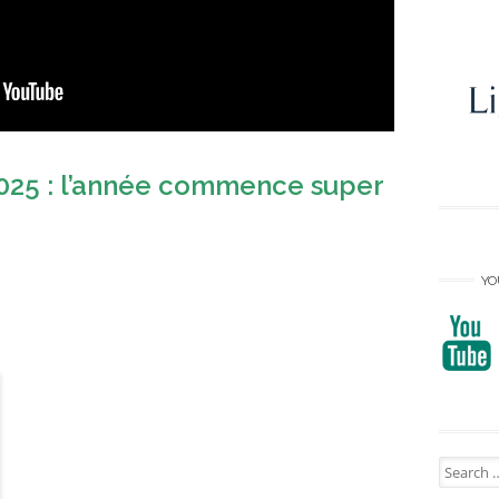
25 : l’année commence super
YO
Search
for: