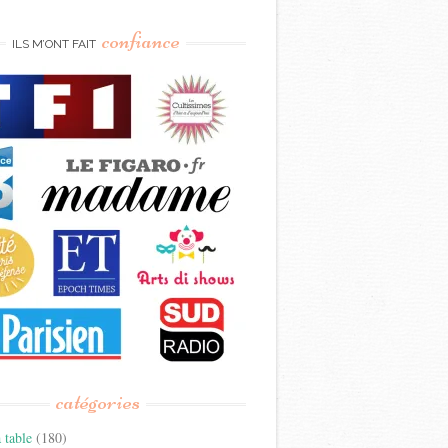
confiance
ILS M’ONT FAIT
catégories
 table
(180)