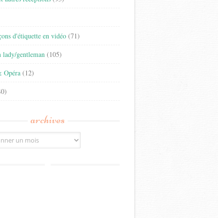
)
eçons d'étiquette en vidéo
(71)
n lady/gentleman
(105)
& Opéra
(12)
0)
archives