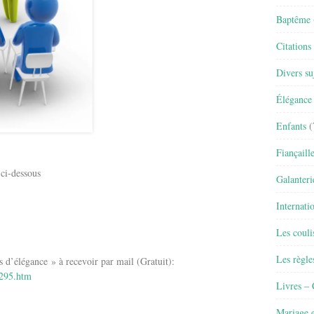
Baptême
Citations
Divers su
Élégance 
Enfants
(
Fiançaill
 ci-dessous
Galanteri
Internati
Les couli
Les règle
élégance » à recevoir par mail (Gratuit):
6295.htm
Livres –
Mariage e