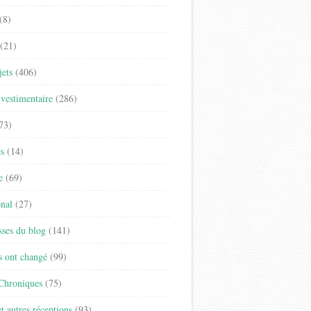
(8)
(21)
jets
(406)
vestimentaire
(286)
73)
es
(14)
e
(69)
onal
(27)
sses du blog
(141)
s ont changé
(99)
 Chroniques
(75)
t autres réceptions
(93)