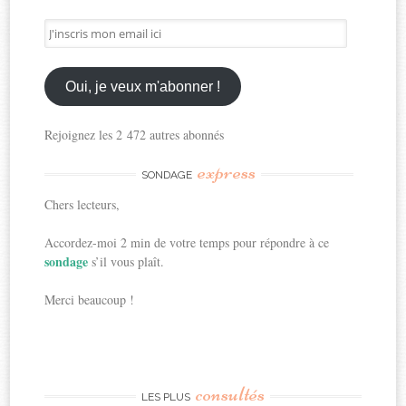
J'inscris
mon
email
ici
Oui, je veux m'abonner !
Rejoignez les 2 472 autres abonnés
express
SONDAGE
Chers lecteurs,
Accordez-moi 2 min de votre temps pour répondre à ce
sondage
s’il vous plaît.
Merci beaucoup !
consultés
LES PLUS