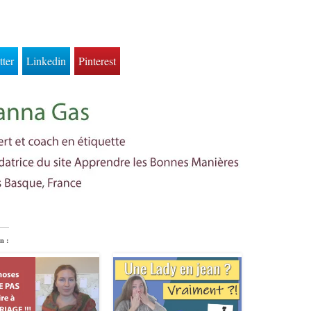
tter
Linkedin
Pinterest
n :