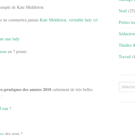
emple de Kate Middleton
Noël
(25
 que ne commettra jamais
Kate Middleton, véritable lady (et
Petites l
Séductio
me une lady
Théâtre 
esse
en 7 points
Travail
(4
Archives
co-pratiques des années 2010
culminent de très belles
 :
d’eau
?
ive
des gens ?