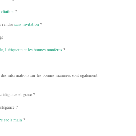
nvitation
?
us rendre
sans invitation
?
age
le, l’étiquette et les bonnes manières
?
, des informations sur les bonnes manières sont également
 élégance et grâce ?
élégance ?
re sac à main
?