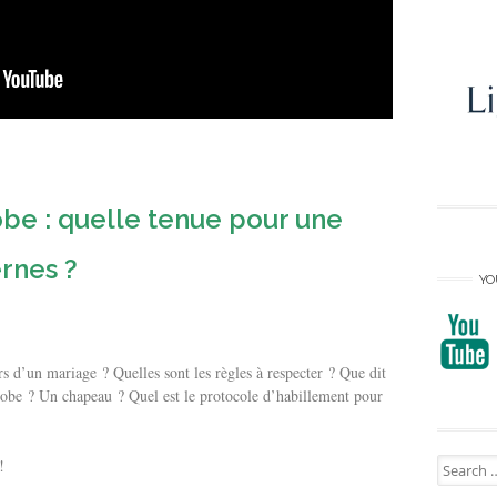
obe : quelle tenue pour une
rnes ?
YO
s d’un mariage ? Quelles sont les règles à respecter ? Que dit
e robe ? Un chapeau ? Quel est le protocole d’habillement pour
Search
!
for: