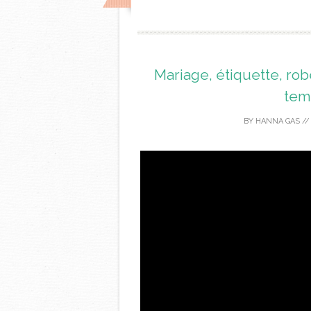
Mariage, étiquette, rob
tem
BY
HANNA GAS
/