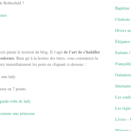
e Rothschild ?
Baptême
mmes
Citations
Divers su
Élégance 
de l’art de s’habiller
ès parmi le lectorat du blog. Il s’agit
Enfants
(
modernes
. Rien qu’à la lecture des titres, vous constaterez la
Fiançaill
rez immédiatement les posts en cliquant ci-dessous :
Galanteri
 une lady
Internati
esse en 7 points
Les couli
garde-robe de lady
Les règle
r comme une princesse
Livres –
Mariage e