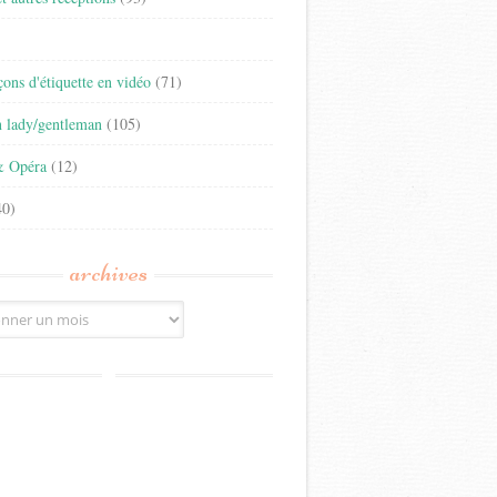
)
eçons d'étiquette en vidéo
(71)
n lady/gentleman
(105)
& Opéra
(12)
0)
archives