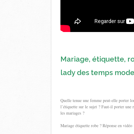
Mariage, étiquette, r
lady des temps mode
Quelle tenue une femme peut-elle porter lor
l’étiquette sur le sujet ? Faut-il porter un
les mariages ?
Mariage étiquette robe ? Réponse en vidéo 