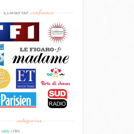
confiance
ILS M’ONT FAIT
catégories
 table
(180)