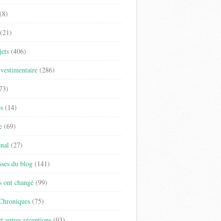
(8)
(21)
jets
(406)
vestimentaire
(286)
73)
es
(14)
e
(69)
onal
(27)
sses du blog
(141)
s ont changé
(99)
 Chroniques
(75)
t autres réceptions
(93)