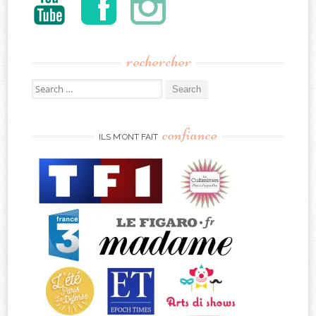
rechercher
Search
for:
confiance
ILS M’ONT FAIT