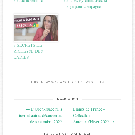
end de novembre
dans les Pyrénées avec la
neige pour compagne
7 SECRETS DE
RICHESSE DES
LADIES
THIS ENTRY WAS POSTED IN
DIVERS SUJETS
.
Post
NAVIGATION
←
L’Open-space m’a
Lignes de France –
navigation
tuer et autres découvertes
Collection
de septembre 2022
Automne/Hiver 2022
→
LAISSER UN COMMENTAIRE