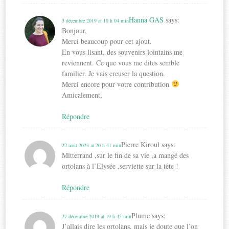
Hanna GAS
says:
3 décembre 2019 at 10 h 04 min
Bonjour,
Merci beaucoup pour cet ajout.
En vous lisant, des souvenirs lointains me
reviennent. Ce que vous me dites semble
familier. Je vais creuser la question.
Merci encore pour votre contribution
Amicalement,
Répondre
Pierre Kiroul
says:
22 août 2023 at 20 h 41 min
Mitterrand ,sur le fin de sa vie ,a mangé des
ortolans à l’Elysée ,serviette sur la tête !
Répondre
Plume
says:
27 décembre 2019 at 19 h 45 min
J’allais dire les ortolans, mais je doute que l’on