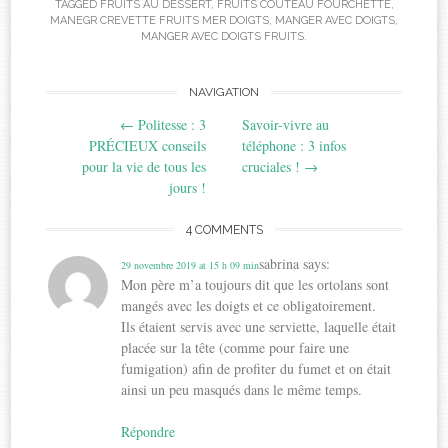
TAGGED
FRUITS AU DESSERT
,
FRUITS COUTEAU FOURCHETTE
,
MANEGR CREVETTE FRUITS MER DOIGTS
,
MANGER AVEC DOIGTS
,
MANGER AVEC DOIGTS FRUITS
.
Post
NAVIGATION
←
Politesse : 3
Savoir-vivre au
navigation
PRÉCIEUX conseils
téléphone : 3 infos
pour la vie de tous les
cruciales !
→
jours !
4 COMMENTS
sabrina
says:
29 novembre 2019 at 15 h 09 min
Mon père m’a toujours dit que les ortolans sont
mangés avec les doigts et ce obligatoirement.
Ils étaient servis avec une serviette, laquelle était
placée sur la tête (comme pour faire une
fumigation) afin de profiter du fumet et on était
ainsi un peu masqués dans le même temps.
Répondre