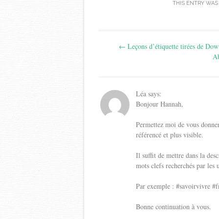
THIS ENTRY WAS
Post
←
Leçons d’étiquette tirées de Do
navigation
A
Léa
says:
Bonjour Hannah,
Permettez moi de vous donner 
référencé et plus visible.
Il suffit de mettre dans la des
mots clefs recherchés par les u
Par exemple : #savoirvivre #fr
Bonne continuation à vous.