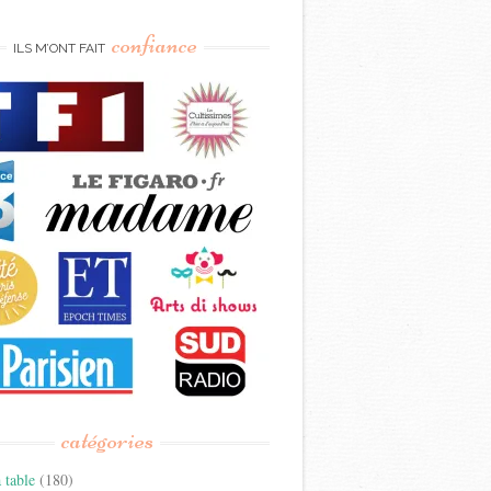
confiance
ILS M’ONT FAIT
catégories
 table
(180)