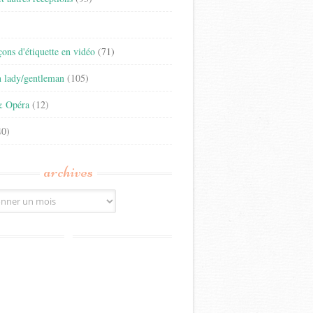
)
eçons d'étiquette en vidéo
(71)
n lady/gentleman
(105)
& Opéra
(12)
0)
archives