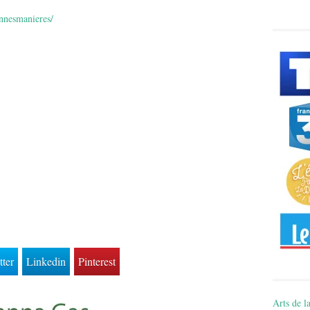
nnesmanieres/
tter
Linkedin
Pinterest
Arts de la