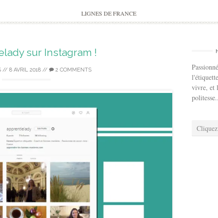
to
content
LIGNES DE FRANCE
lady sur Instagram !
Passionné
S
//
8 AVRIL 2018
//
2 COMMENTS
l'étiquett
vivre, et 
politesse.
Cliquez