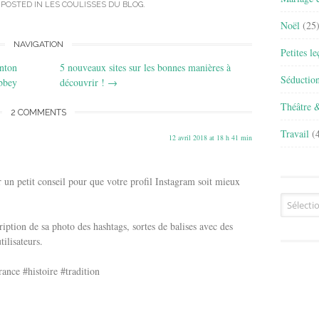
 POSTED IN
LES COULISSES DU BLOG
.
Noël
(25
NAVIGATION
Petites l
wnton
5 nouveaux sites sur les bonnes manières à
Séductio
bbey
découvrir !
→
Théâtre 
2 COMMENTS
Travail
(4
12 avril 2018 at 18 h 41 min
un petit conseil pour que votre profil Instagram soit mieux
Archives
cription de sa photo des hashtags, sortes de balises avec des
tilisateurs.
ance #histoire #tradition