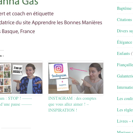
Baptême
Citations
Divers su
Élégance 
Enfants
(
n :
Fiançaill
Galanteri
Internati
ram : STOP ! ——-
INSTAGRAM : des comptes
Les couli
 d’une pause ——–
que vous allez aimer ! –
Les règle
INSPIRATION !
Livres –
Mariage e