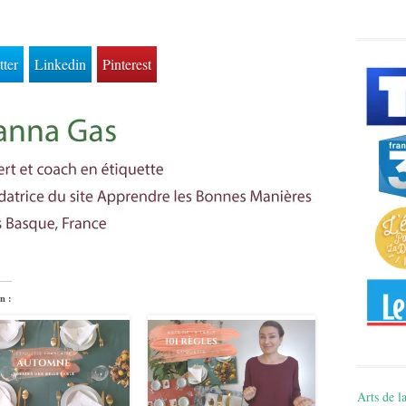
tter
Linkedin
Pinterest
n :
Arts de la