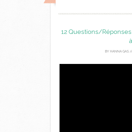
12 Questions/Réponses su
à
BY
HANNA GAS
/