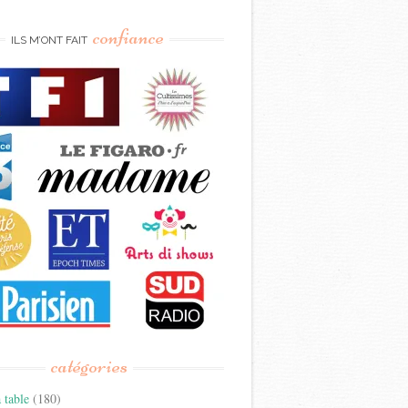
confiance
ILS M’ONT FAIT
catégories
 table
(180)