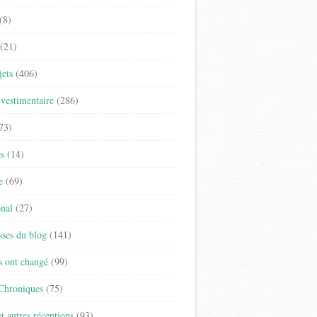
(8)
(21)
jets
(406)
vestimentaire
(286)
73)
es
(14)
e
(69)
onal
(27)
sses du blog
(141)
s ont changé
(99)
 Chroniques
(75)
t autres réceptions
(93)