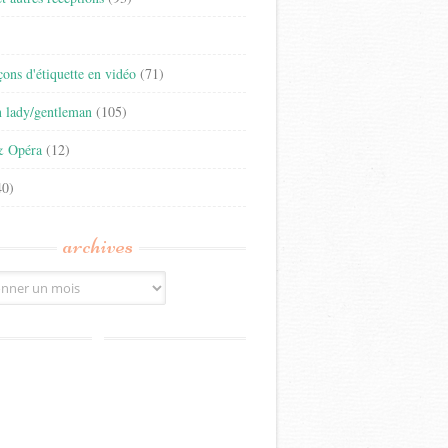
)
eçons d'étiquette en vidéo
(71)
n lady/gentleman
(105)
& Opéra
(12)
0)
archives