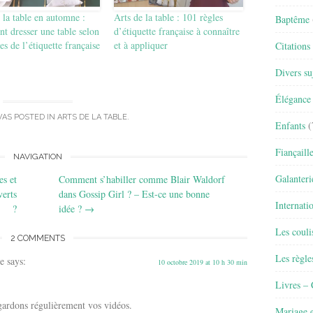
 la table en automne :
Arts de la table : 101 règles
Baptême
 dresser une table selon
d’étiquette française à connaître
les de l’étiquette française
et à appliquer
Citations
Divers su
Élégance 
WAS POSTED IN
ARTS DE LA TABLE
.
Enfants
(
Fiançaill
NAVIGATION
Galanteri
es et
Comment s’habiller comme Blair Waldorf
verts
dans Gossip Girl ? – Est-ce une bonne
Internati
?
idée ?
→
Les couli
2 COMMENTS
Les règle
e
says:
10 octobre 2019 at 10 h 30 min
Livres –
egardons régulièrement vos vidéos.
Mariage e