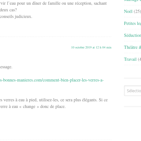
vir l’eau pour un dîner de famille ou une réception, sachant
 deux cas?
Noël
(25
onseils judicieux.
Petites l
Séductio
Théâtre 
10 octobre 2019 at 12 h 04 min
Travail
(4
essage.
les-bonnes-manieres.com/comment-bien-placer-les-verres-a-
Archives
 verres à eau à pied, utilisez-les, ce sera plus élégants. Si ce
 verre à eau « change » donc de place.