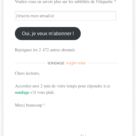
Voulez-vous en savoir plus sur les subtilités de l'étiquette ?
J'inscris
mon
email
ici
Oui, je veux m'abonner !
Rejoignez les 2 472 autres abonnés
express
SONDAGE
Chers lecteurs,
Accordez-moi 2 min de votre temps pour répondre à ce
sondage
s’il vous plaît.
Merci beaucoup !