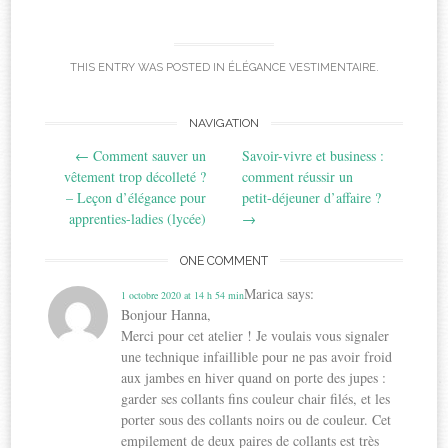
THIS ENTRY WAS POSTED IN
ÉLÉGANCE VESTIMENTAIRE
.
Post
NAVIGATION
←
Comment sauver un
Savoir-vivre et business :
navigation
vêtement trop décolleté ?
comment réussir un
– Leçon d’élégance pour
petit-déjeuner d’affaire ?
apprenties-ladies (lycée)
→
ONE COMMENT
Marica
says:
1 octobre 2020 at 14 h 54 min
Bonjour Hanna,
Merci pour cet atelier ! Je voulais vous signaler
une technique infaillible pour ne pas avoir froid
aux jambes en hiver quand on porte des jupes :
garder ses collants fins couleur chair filés, et les
porter sous des collants noirs ou de couleur. Cet
empilement de deux paires de collants est très