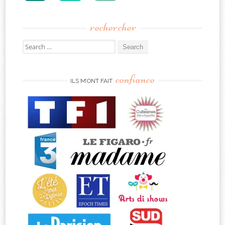
rechercher
Search
for:
confiance
ILS M’ONT FAIT