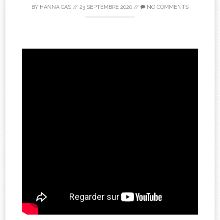
BY
HANNA GAS
//
23 SEPTEMBRE 2020
//
NO COMMENTS