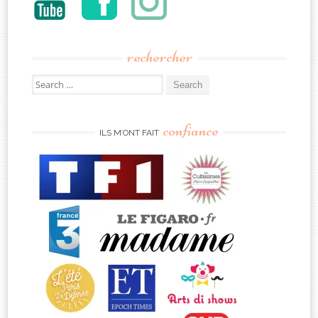
rechercher
Search
for:
confiance
ILS M’ONT FAIT