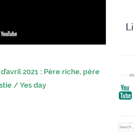
’avril 2021 : Père riche, père
YO
stie / Yes day
Search
for: