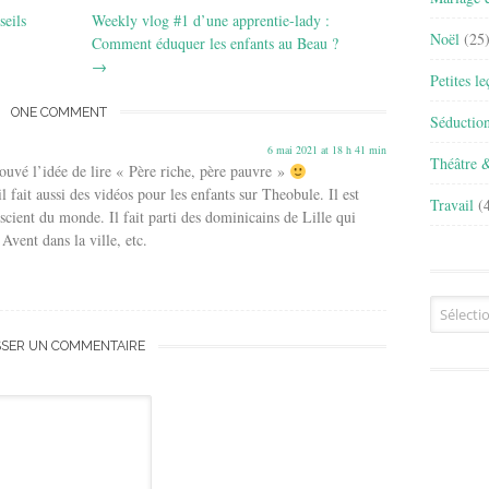
seils
Weekly vlog #1 d’une apprentie-lady :
Noël
(25
Comment éduquer les enfants au Beau ?
→
Petites l
ONE COMMENT
Séductio
6 mai 2021 at 18 h 41 min
Théâtre 
rouvé l’idée de lire « Père riche, père pauvre »
l fait aussi des vidéos pour les enfants sur Theobule. Il est
Travail
(4
scient du monde. Il fait parti des dominicains de Lille qui
Avent dans la ville, etc.
Archives
SSER UN COMMENTAIRE