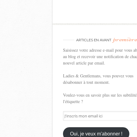
premièr
ARTICLES EN AVANT
Saisissez votre adresse e-mail pour vous a
au blog et recevoir une notification de cha
nouvel article par email.
Ladies & Gentlemans, vous pouvez vous
désabonner à tout moment.
Voulez-vous en savoir plus sur les subtilité
l'étiquette ?
J'inscris
mon
email
ici
Oui, je veux m'abonner !