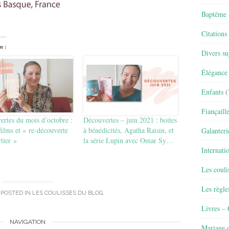
Baptême
Citations
n :
Divers su
Élégance 
Enfants
(
Fiançaill
rtes du mois d’octobre :
Découvertes – juin 2021 : boites
 films et « re-découverte
à bénédicités, Agatha Raisin, et
Galanteri
tier »
la série Lupin avec Omar Sy…
Internati
Les couli
Les règle
 POSTED IN
LES COULISSES DU BLOG
.
Livres –
NAVIGATION
Mariage e