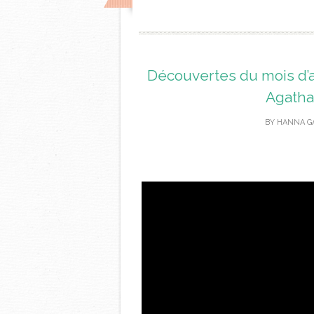
Découvertes du mois d’av
Agatha 
BY
HANNA G