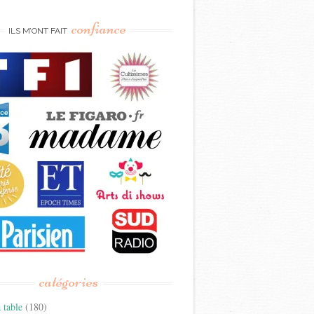
confiance
ILS M’ONT FAIT
catégories
 table
(180)