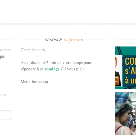
e
express
SONDAGE
bonner
Chers lecteurs,
que
Accordez-moi 2 min de votre temps pour
sondage
répondre à ce
s’il vous plaît.
Merci beaucoup !
s de