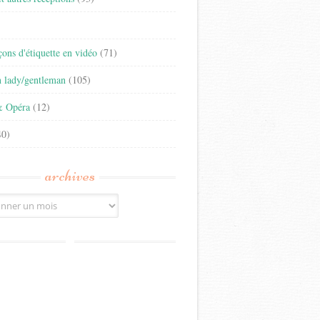
)
eçons d'étiquette en vidéo
(71)
n lady/gentleman
(105)
& Opéra
(12)
0)
archives