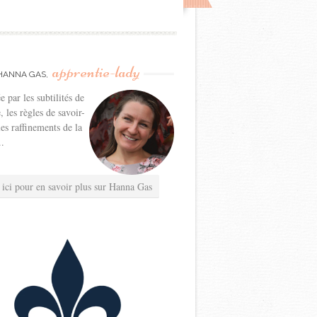
apprentie-lady
HANNA GAS,
e par les subtilités de
e, les règles de savoir-
les raffinements de la
..
 ici pour en savoir plus sur Hanna Gas