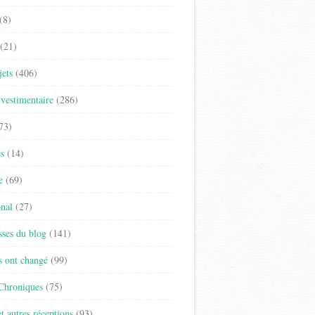
(8)
(21)
jets
(406)
vestimentaire
(286)
73)
es
(14)
e
(69)
onal
(27)
sses du blog
(141)
s ont changé
(99)
 Chroniques
(75)
t autres réceptions
(93)