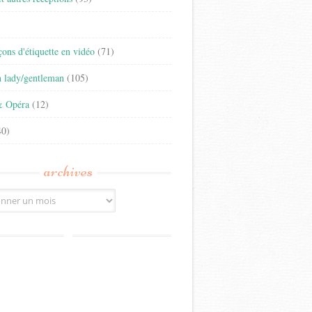
)
eçons d'étiquette en vidéo
(71)
n lady/gentleman
(105)
& Opéra
(12)
0)
archives