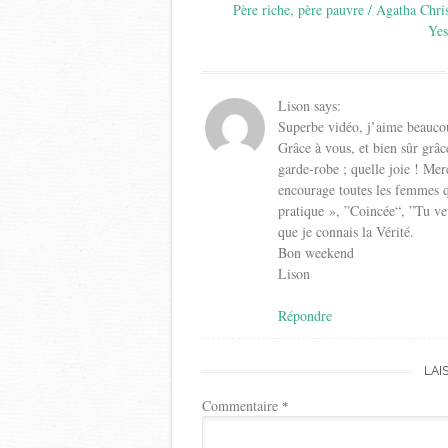
navigation
Père riche, père pauvre / Agatha Chris
Yes
Lison
says:
Superbe vidéo, j’aime beaucou
Grâce à vous, et bien sûr grâc
garde-robe ; quelle joie ! Me
encourage toutes les femmes q
pratique », ”Coincée“, ”Tu ve
que je connais la Vérité.
Bon weekend
Lison
Répondre
LAI
Commentaire
*