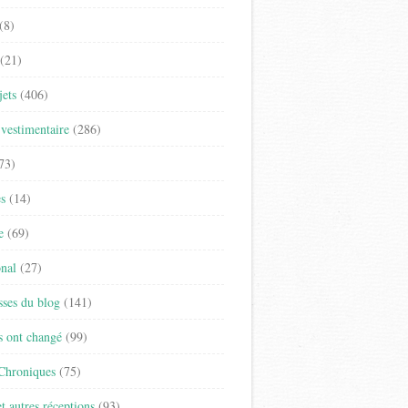
(8)
(21)
jets
(406)
vestimentaire
(286)
73)
es
(14)
e
(69)
onal
(27)
sses du blog
(141)
s ont changé
(99)
 Chroniques
(75)
t autres réceptions
(93)