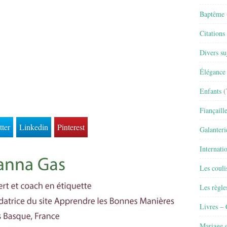
Baptême
Citations
Divers su
Élégance 
Enfants
(
Fiançaill
tter
Linkedin
Pinterest
Galanteri
Internati
Les couli
Les règle
Livres –
Mariage e