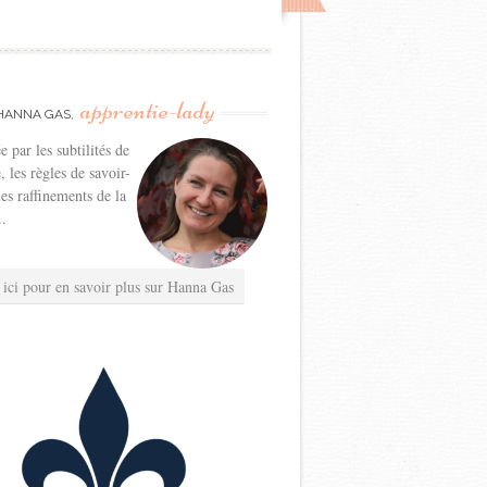
apprentie-lady
HANNA GAS,
e par les subtilités de
e, les règles de savoir-
les raffinements de la
..
 ici pour en savoir plus sur Hanna Gas