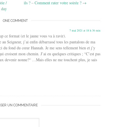
tie /
ils ? – Comment rater votre soirée ?
→
 day
ONE COMMENT
7 mai 2021 at 18 h 36 min
p ce format (et le jaune vous va à ravir).
e au Seigneur, j’ai enfin débarrassé tous les pantalons de ma
rci du fond du cœur Hannah. Je me sens tellement bien et j’y
ui croisent mon chemin. J’ai eu quelques critiques ; “C’est pas
ux devenir nonne?“ …Mais elles ne me touchent plus, je sais
SSER UN COMMENTAIRE