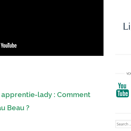
YO
e apprentie-lady : Comment
au Beau ?
Search
for: