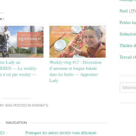
Noël
(25
n :
Petites l
Séductio
Théâtre 
Travail
(4
tie-Lady au
Weekly-vlog #17 : Décoration
DIEN — Le weekly-
d’automne et longue balade
ui n’est pas weekly —
dans les forêts — Apprentie-
Lady
Archives
TRY WAS POSTED IN
ENFANTS
.
NAVIGATION
21 :
Pourquoi les autres invités vous détestent-