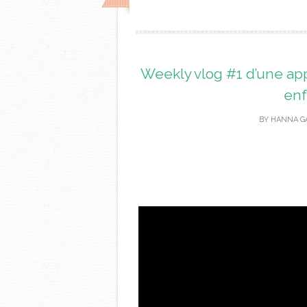
Weekly vlog #1 d’une ap
enf
BY
HANNA G