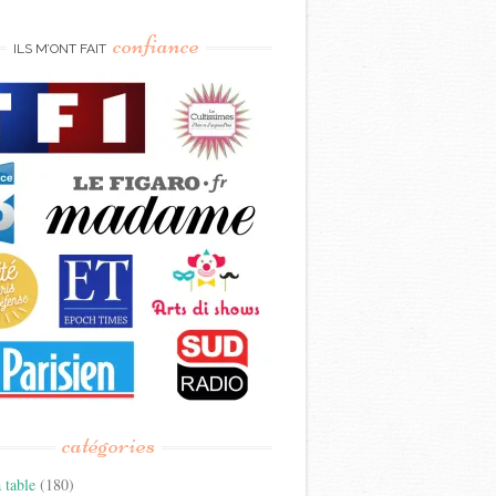
confiance
ILS M’ONT FAIT
catégories
 table
(180)