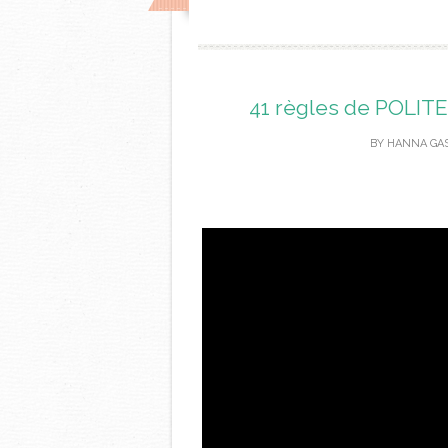
41 règles de POLITES
BY
HANNA GA