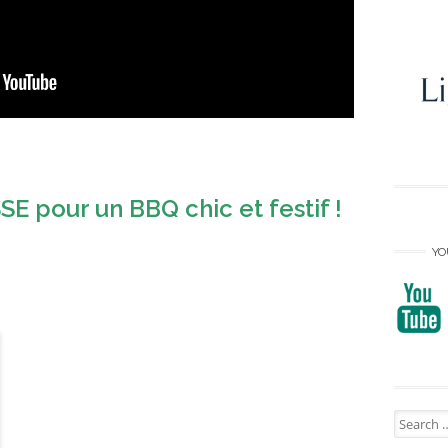
E pour un BBQ chic et festif !
YO
Search
for: