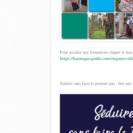
Pour accéder aux formations cliquer le lien
https://hannagas.podia.com/elegance-ul
Séduire sans faire le premier pas : être un