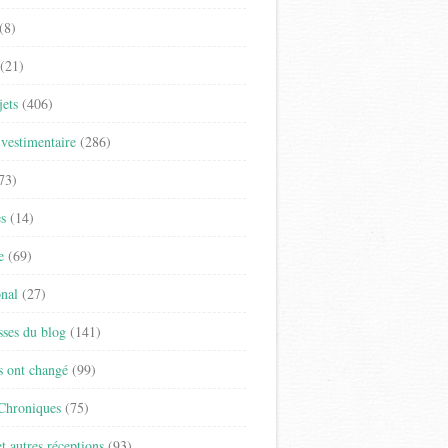
(8)
(21)
jets
(406)
vestimentaire
(286)
73)
es
(14)
e
(69)
onal
(27)
sses du blog
(141)
s ont changé
(99)
 Chroniques
(75)
t autres réceptions
(93)