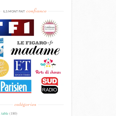
confiance
ILS M’ONT FAIT
catégories
 table
(180)