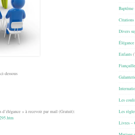
Baptême
Citations
Divers su
Élégance 
Enfants
(
Fiançaill
 ci-dessous
Galanteri
Internati
Les couli
élégance » à recevoir par mail (Gratuit):
Les règle
6295.htm
Livres –
Mariage e