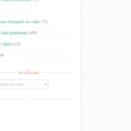
)
eçons d'étiquette en vidéo
(71)
n lady/gentleman
(105)
& Opéra
(12)
0)
archives