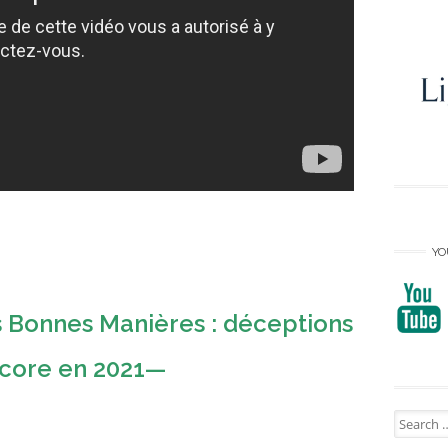
YO
s Bonnes Manières : déceptions
encore en 2021—
Search
for: