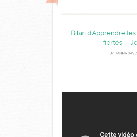
Bilan d’Apprendre les
fiertés — J
BY
HANNA GAS
/