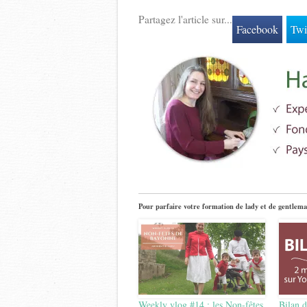
Partagez l'article sur...
Facebook
Twi
Pour parfaire votre formation de lady et de gentlema
Weekly vlog #14 : les Non-fêtes
Bilan d