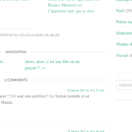
Bonnes Manières (et
Noël
(25
l’apprentie-lady que je suis)
Petites l
Séductio
 POSTED IN
LES COULISSES DU BLOG
.
Théâtre 
NAVIGATION
Travail
(4
pée…
Alors, alors, c’est une fille ou un
garçon ?!
→
2 COMMENTS
Archives
28 janvier 2022 at 19 h 52 min
nnent !! Ce sont mes préférés!! Le format youtube n’est
i Hanna:
29 janvier 2022 at 16 h 48 min