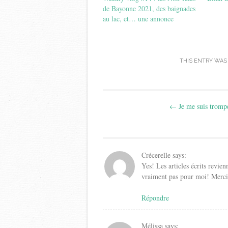
de Bayonne 2021, des baignades
au lac, et… une annonce
THIS ENTRY WAS
Post
←
Je me suis trom
navigation
Crécerelle
says:
Yes! Les articles écrits revie
vraiment pas pour moi! Merc
Répondre
Mélissa
says: