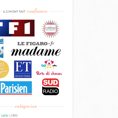
confiance
ILS M’ONT FAIT
catégories
 table
(180)