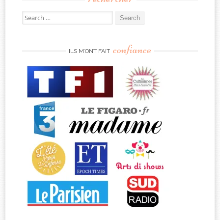
Search
for:
confiance
ILS M’ONT FAIT