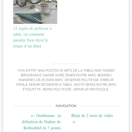
12 règles de politesse à
table, ou comment
paraître bien élevé le
temps d’un dîner
THIS ENTRY WAS POSTED IN
ARTS DE LA TABLE
AND TAGGED
BIENSÉANCE SAVOIR-VIVRE DÎNER ENTRE AMIS
,
BONNES
MANIÈRES DÉJEUNER AMIS
,
DESERVIR POLITESSE
,
ERREUR
FATALE SERVIR DESSERVIR À TABLE
,
INVITÉ REPAS ENTRE AMIS
ÉTIQUETTE
,
REPAS POLITESSE
,
SERVEUR PROTOCOLE
.
Post
NAVIGATION
←
Gentleman : la
Bilan de 2 mois de vidéo
navigation
définition de Nadine de
→
Rothschild en 7 points