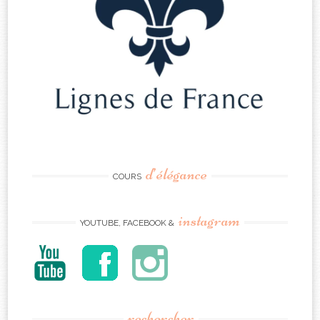
d’élégance
COURS
instagram
YOUTUBE, FACEBOOK &
rechercher