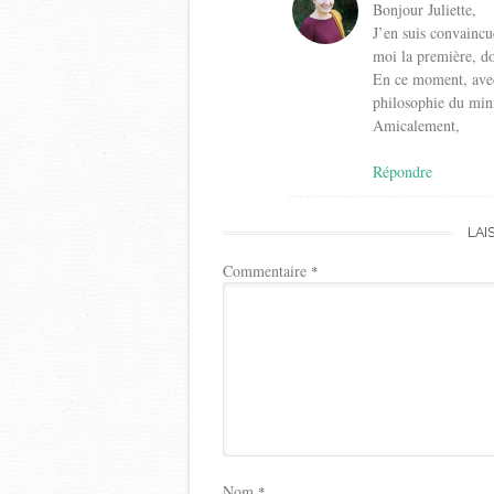
Bonjour Juliette,
J’en suis convaincu
moi la première, do
En ce moment, avec 
philosophie du min
Amicalement,
Répondre
LAI
Commentaire
*
Nom
*