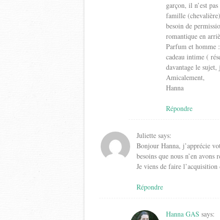
garçon, il n’est pa
famille (chevalière
besoin de permissio
romantique en arriè
Parfum et homme : j
cadeau intime ( rése
davantage le sujet, 
Amicalement,
Hanna
Répondre
Juliette
says:
Bonjour Hanna, j’apprécie votr
besoins que nous n’en avons r
Je viens de faire l’acquisitio
Répondre
Hanna GAS
says: