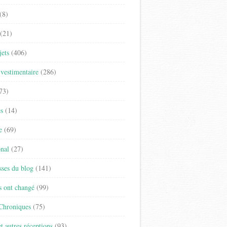
(8)
(21)
jets
(406)
vestimentaire
(286)
73)
es
(14)
e
(69)
onal
(27)
sses du blog
(141)
s ont changé
(99)
 Chroniques
(75)
t autres réceptions
(93)