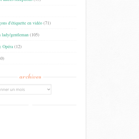
)
eçons d'étiquette en vidéo
(71)
n lady/gentleman
(105)
& Opéra
(12)
0)
archives