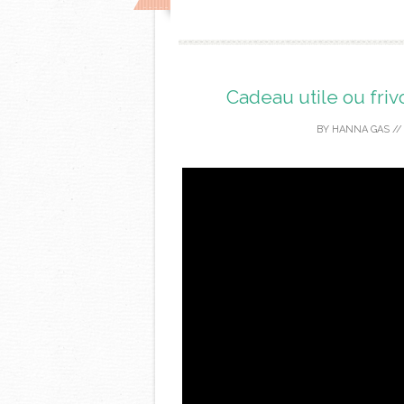
Cadeau utile ou friv
BY
HANNA GAS
/