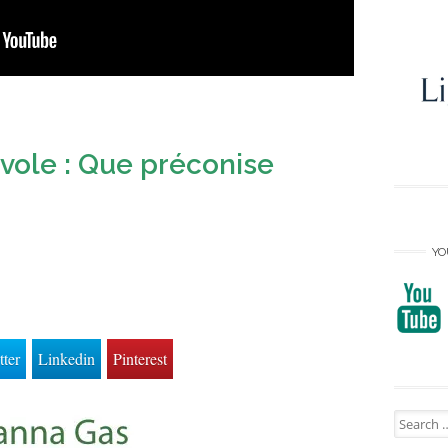
ivole : Que préconise
YO
tter
Linkedin
Pinterest
Search
for: