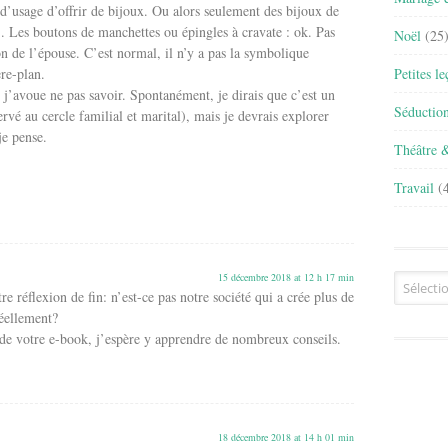
s d’usage d’offrir de bijoux. Ou alors seulement des bijoux de
). Les boutons de manchettes ou épingles à cravate : ok. Pas
Noël
(25
n de l’épouse. C’est normal, il n’y a pas la symbolique
Petites l
re-plan.
’avoue ne pas savoir. Spontanément, je dirais que c’est un
Séductio
rvé au cercle familial et marital), mais je devrais explorer
je pense.
Théâtre 
Travail
(4
15 décembre 2018 at 12 h 17 min
Archives
e réflexion de fin: n’est-ce pas notre société qui a crée plus de
éellement?
n de votre e-book, j’espère y apprendre de nombreux conseils.
18 décembre 2018 at 14 h 01 min