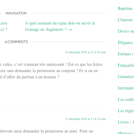
Baptême
NAVIGATION
Citations
crets
A quel moment du repas doit-on servir le
(e) ?
fromage en Angleterre ?
→
Divers su
Élégance 
4 COMMENTS
10 décembre 2018 at 22 h 36 min
Enfants
(
 vidéo, c’est vraiment très intéressant ! Est-ce que les frères
Fiançaill
joux sans demander la permission au conjoint ? Et si on en
Galanteri
-il d’offrir du parfum à un homme ?
Internati
Les couli
Les règle
11 décembre 2018 at 13 h 34 min
Livres –
 doivent aussi demander la permission au mari. Pour un
Mariage e