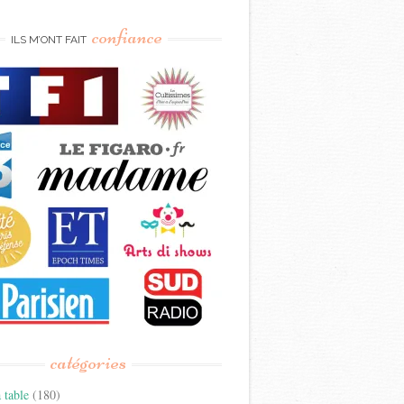
confiance
ILS M’ONT FAIT
catégories
 table
(180)