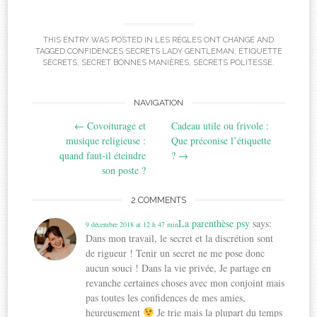
THIS ENTRY WAS POSTED IN
LES RÈGLES ONT CHANGÉ
AND
TAGGED
CONFIDENCES SECRETS LADY GENTLEMAN
,
ÉTIQUETTE
SECRETS
,
SECRET BONNES MANIÈRES
,
SECRETS POLITESSE
.
Post
NAVIGATION
←
Covoiturage et
Cadeau utile ou frivole :
navigation
musique religieuse :
Que préconise l’étiquette
quand faut-il éteindre
?
→
son poste ?
2 COMMENTS
La parenthèse psy
says:
9 décembre 2018 at 12 h 47 min
Dans mon travail, le secret et la discrétion sont
de rigueur ! Tenir un secret ne me pose donc
aucun souci ! Dans la vie privée, Je partage en
revanche certaines choses avec mon conjoint mais
pas toutes les confidences de mes amies,
heureusement
Je trie mais la plupart du temps