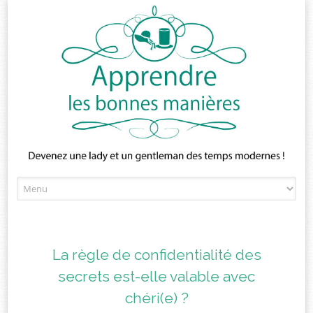
Skip
to
content
La règle de confidentialité des
secrets est-elle valable avec
chéri(e) ?