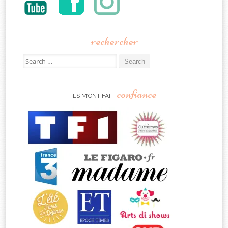
rechercher
Search
for:
confiance
ILS M’ONT FAIT