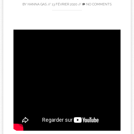
BY
HANNA GAS
//
13 FÉVRIER 2020
//
NO COMMENTS