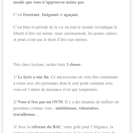
moule que vous n’approuvez même pas
.
frustrant
fatiguant
agaçant
C’est
,
et
.
C’est bien la période de la vie où tout le monde revendique la
liberté d’être soi-même, mais curieusement, les jeunes calmes
et posés n’ont pas le droit d’être eux-mêmes.
3 choses
Très chers lycéens, sachez bien
:
Le lycée a une fin
1/
. Ce microcosme où vous êtes condamnés
à rester avec des personnes dont le seul point commun avec
vous est l’année de naissance n’est que temporaire.
Vous n’êtes pas un OVNI
2/
. Il y a des dizaines de milliers de
ambitieuses, volontaires,
personnes comme vous :
travailleuses
…
réforme du BAC
3/ Avec la
, votre goût pour l’élégance, la
culture et les bonnes manières aura de la valeur. Ces traits de