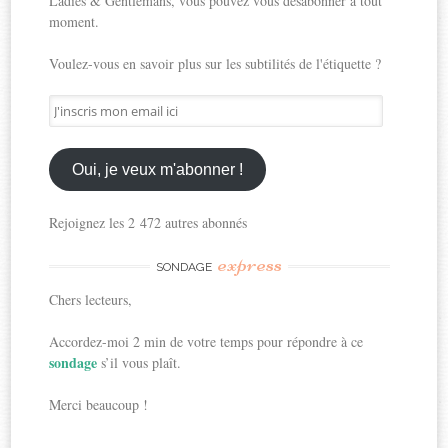
Ladies & Gentlemans, vous pouvez vous désabonner à tout
moment.
Voulez-vous en savoir plus sur les subtilités de l'étiquette ?
J'inscris
mon
email
ici
Oui, je veux m'abonner !
Rejoignez les 2 472 autres abonnés
express
SONDAGE
Chers lecteurs,
Accordez-moi 2 min de votre temps pour répondre à ce
sondage
s’il vous plaît.
Merci beaucoup !