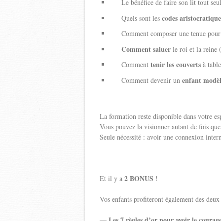
Le bénéfice de faire son lit tout seul 
codes aristocratique
Quels sont les
Comment composer une tenue pour fai
Comment saluer
le roi et la reine 
tenir les couverts
Comment
à table
enfant modè
Comment devenir un
La formation reste disponible dans votre 
Vous pouvez la visionner autant de fois que
Seule nécessité : avoir une connexion intern
2 BONUS
Et il y a
!
Vos enfants profiteront également des deux
Les 7 règles d’or pour avoir le courag
—