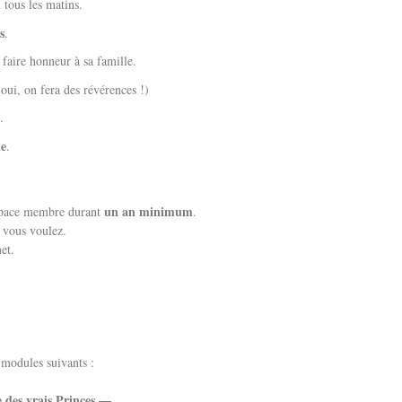
tous les matins.
s
.
re honneur à sa famille.
(oui, on fera des révérences !)
.
le
.
un an minimum
espace membre durant
.
 vous voulez.
et.
 modules suivants :
e des vrais Princes —