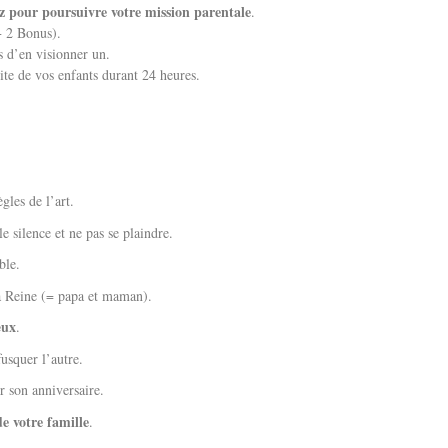
ez pour poursuivre votre mission parentale
.
 2 Bonus).
s d’en visionner un.
ite de vos enfants durant 24 heures.
gles de l’art.
silence et ne pas se plaindre.
ble.
 Reine (= papa et maman).
œux
.
quer l’autre.
r son anniversaire.
e votre famille
.