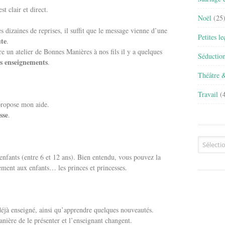
t clair et direct.
Noël
(25
s dizaines de reprises, il suffit que le message vienne d’une
Petites l
ute
.
 un atelier de Bonnes Manières à nos fils il y a quelques
Séductio
es enseignements
.
Théâtre 
Travail
(4
propose mon aide.
sse
.
Archives
enfants (entre 6 et 12 ans). Bien entendu, vous pouvez la
ement aux enfants… les princes et princesses.
déjà enseigné, ainsi qu’apprendre quelques nouveautés.
ière de le présenter et l’enseignant changent.