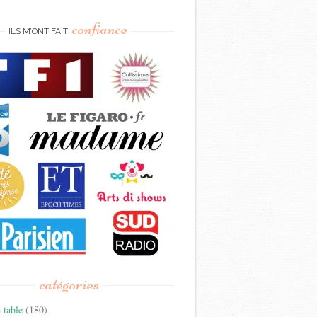
confiance
ILS M’ONT FAIT
catégories
 table
(180)