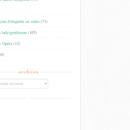
)
eçons d'étiquette en vidéo
(71)
n lady/gentleman
(105)
& Opéra
(12)
0)
archives