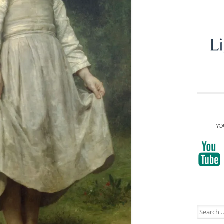
YO
Search
for: