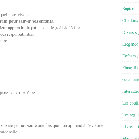
Baptême
quel nous vivons.
Citations
imum pour sauver vos enfants
.
ur apprendre la patience et le goût de l’effort.
Divers su
des responsabilités.
rains.
Élégance 
Enfants
(
Fiançaill
Galanteri
Internati
e ne peux rien faire.
Les couli
Les règle
génialissime
 s’avère
une fois que l’on apprend à l’exploiter.
Livres –
ssionnelle.
Mariage e