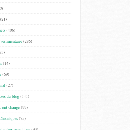
(8)
(21)
jets
(406)
vestimentaire
(286)
73)
es
(14)
e
(69)
onal
(27)
sses du blog
(141)
s ont changé
(99)
 Chroniques
(75)
t autres réceptions
(93)