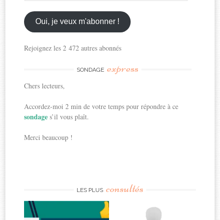
mon
email
ici
Oui, je veux m'abonner !
Rejoignez les 2 472 autres abonnés
express
SONDAGE
Chers lecteurs,
Accordez-moi 2 min de votre temps pour répondre à ce
sondage
s’il vous plaît.
Merci beaucoup !
consultés
LES PLUS