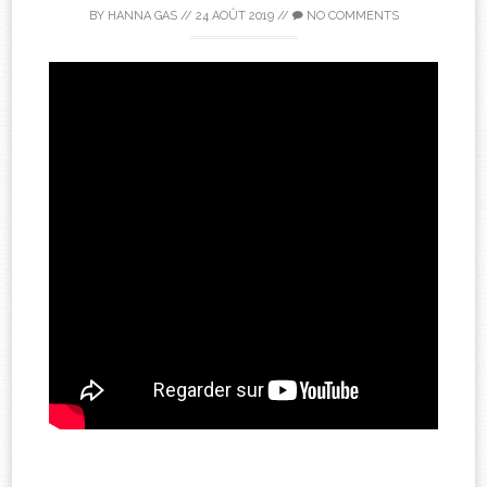
BY
HANNA GAS
//
24 AOÛT 2019
//
NO COMMENTS