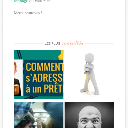
sondage
s’il vous plaît.
Merci beaucoup !
consultés
LES PLUS