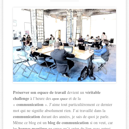
Préserver son espace de travail
véritable
devient un
challenge
à l’heure des
et de la
open space
communication
«
». J’aime tout particulièrement ce dernier
mot qui ne signifie absolument rien. J’ai travaillé dans la
communication
durant des années, je sais de quoi je parle.
blog de communication
Même ce blog est un
si on veut, car
bonnes manières
les
ne serve qu’à créer du lien avec autrui.