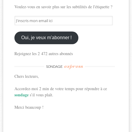
Voulez-vous en savoir plus sur les subtilités de l'étiquette ?
J'inscris
mon
email
ici
Oui, je veux m'abonner !
Rejoignez les 2 472 autres abonnés
express
SONDAGE
Chers lecteurs,
Accordez-moi 2 min de votre temps pour répondre à ce
sondage
s’il vous plaît.
Merci beaucoup !