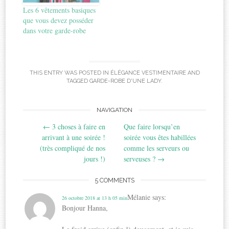
Les 6 vêtements basiques
que vous devez posséder
dans votre garde-robe
THIS ENTRY WAS POSTED IN
ÉLÉGANCE VESTIMENTAIRE
AND
TAGGED
GARDE-ROBE D'UNE LADY
.
Post
NAVIGATION
←
3 choses à faire en
Que faire lorsqu’en
navigation
arrivant à une soirée !
soirée vous êtes habillées
(très compliqué de nos
comme les serveurs ou
jours !)
serveuses ?
→
5 COMMENTS
Mélanie
says:
26 octobre 2018 at 13 h 05 min
Bonjour Hanna,