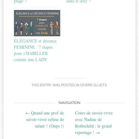
plage ?
dans le sexy ?
ÉLÉGANCE et décence
FÉMININE : 7 étapes
pour s’HABILLER
comme une LADY
THIS ENTRY WAS POSTED IN
DIVERS SUJETS
.
Post
NAVIGATION
←
Quand une prof de
Cours de savoir-vivre
navigation
savoir-vivre refuse de
avec Nadine de
saluer ! (Oups !)
Rothschild : le grand
reportage !
→