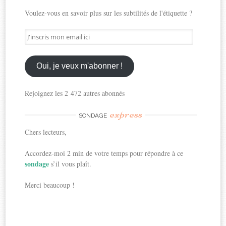
Voulez-vous en savoir plus sur les subtilités de l'étiquette ?
J'inscris
mon
email
ici
Oui, je veux m'abonner !
Rejoignez les 2 472 autres abonnés
express
SONDAGE
Chers lecteurs,
Accordez-moi 2 min de votre temps pour répondre à ce
sondage
s’il vous plaît.
Merci beaucoup !