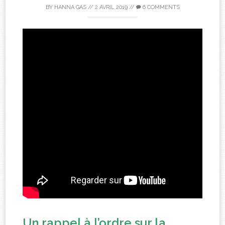
BY
HANNA GAS
//
2 AVRIL 2019
//
6 COMMENTS
Un rappel à l’ordre sur la