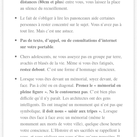
distances (80cm et plus
) entre vous, vous laissez la place
au silence du recueillement.
Le fait de s’obliger à lire les panonceaux aide certaines
personnes à rester concentré sur le sujet. Vous n’avez pas à
tout lire. Mais c’est une astuce.
Pas de texto, d’appel, ou de consultations d’internet
sur votre portable
.
Chers adolescents, ne vous asseyez pas en groupe par terre,
avachis et blasés de la vie. Même si vous êtes fatigués,
restez debout
. C’est une forme d’hommage silencieux.
Lorsque vous êtes devant un mémorial, soyez devant, de
Prenez le « mémorial en
face. Pas à côté ou en diagonal.
pleine figure ». Ne le contournez pas
. C’est bien plus
difficile qu’il n’y paraît. Les architectes ont des gens
intelligents. Ils ont imaginé un monument qui n’est pas que
il doit nous « saisir aux tripes ».
symbolique,
Lorsque
vous êtes face à face avec un mémorial (même le
monument aux morts de votre ville), quelque chose heurte
votre conscience. L’Histoire et ses sacrifiés se rappellent à
vous, et vous réalisez que vous n’êtes qu’une poussière. Il