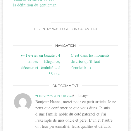
la définition du gentleman
THIS ENTRY WAS POSTED IN
GALANTERIE
.
Post
NAVIGATION
←
Février en beauté : 4
C’est dans les moments
navigation
tenues — Elégance,
de crise qu’il faut
décence et féminité… à
s’enrichir
→
36 ans.
ONE COMMENT
Aude
says:
21 février 2022 at 19 h 03 min
Bonjour Hanna, merci pour ce petit article. Je ne
peux que confirmer ce que vous dites. Je suis
d’une famille noble du côté paternel et j’ai
l’exemple de mes oncle et père. L’un et l’autre
ont leur personnalité, leurs qualités et défauts,