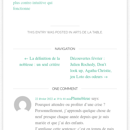
plus contre-intuitive qui
fonctionne
THIS ENTRY WAS POSTED IN
ARTS DE LA TABLE
.
Post
NAVIGATION
←
La définition de la
Découvertes février :
navigation
noblesse : un seul critère
Julien Rochedy, Don’t
look up, Agatha Christie,
jeu Loto des odeurs
→
ONE COMMENT
Plumebleue
says:
22 février 2022 at 19 h 44 min
Pourquoi attendre ou profiter d’une crise ?
Personnellement, j’apprends quelque chose de
neuf presque chaque année depuis que je suis
mariée et que j’ai des enfants.
J’applique cette sentence: c’est en temps de paix