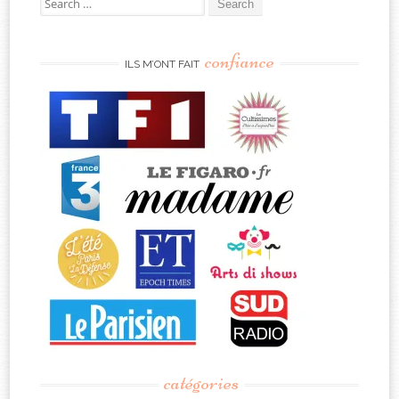
for:
confiance
ILS M’ONT FAIT
catégories