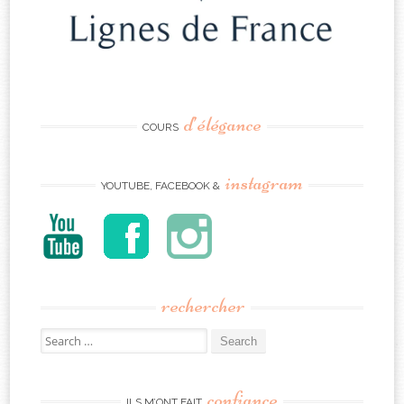
d’élégance
COURS
instagram
YOUTUBE, FACEBOOK &
rechercher
Search
for:
confiance
ILS M’ONT FAIT