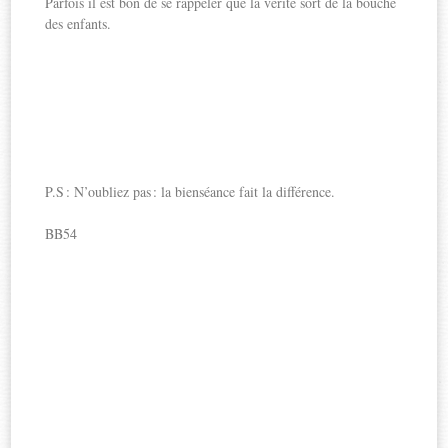
Parfois il est bon de se rappeler que la vérité sort de la bouche
des enfants.
P.S : N’oubliez pas : la bienséance fait la différence.
BB54