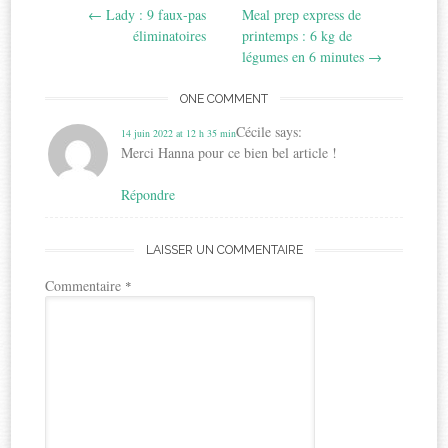
←
Lady : 9 faux-pas
Meal prep express de
navigation
éliminatoires
printemps : 6 kg de
légumes en 6 minutes
→
ONE COMMENT
Cécile
says:
14 juin 2022 at 12 h 35 min
Merci Hanna pour ce bien bel article !
Répondre
LAISSER UN COMMENTAIRE
Commentaire
*