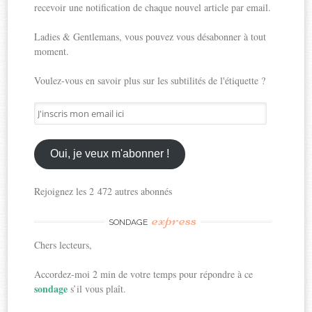
recevoir une notification de chaque nouvel article par email.
Ladies & Gentlemans, vous pouvez vous désabonner à tout
moment.
Voulez-vous en savoir plus sur les subtilités de l'étiquette ?
J'inscris
mon
email
ici
Oui, je veux m'abonner !
Rejoignez les 2 472 autres abonnés
express
SONDAGE
Chers lecteurs,
Accordez-moi 2 min de votre temps pour répondre à ce
sondage
s’il vous plaît.