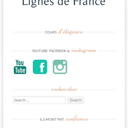
d’élégance
COURS
instagram
YOUTUBE, FACEBOOK &
rechercher
Search
for:
confiance
ILS M’ONT FAIT