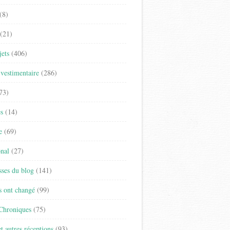
(8)
(21)
jets
(406)
vestimentaire
(286)
73)
es
(14)
e
(69)
onal
(27)
sses du blog
(141)
s ont changé
(99)
 Chroniques
(75)
t autres réceptions
(93)