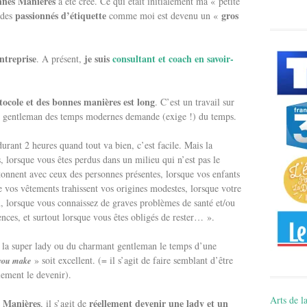
nnes Manières
a été créé. Ce qui était initialement ma « petite
passionnés d’étiquette
gros
 des
comme moi est devenu un «
ntreprise
je suis
consultant et coach en savoir-
. A présent,
tocole et des bonnes manières est long
. C’est un travail sur
n gentleman des temps modernes demande (exige !) du temps.
urant 2 heures quand tout va bien, c’est facile. Mais la
s, lorsque vous êtes perdus dans un milieu qui n’est pas le
étonnent avec ceux des personnes présentes, lorsque vos enfants
e vos vêtements trahissent vos origines modestes, lorsque votre
on, lorsque vous connaissez de graves problèmes de santé et/ou
ences, et surtout lorsque vous êtes obligés de rester… ».
 de la super lady ou du charmant gentleman le temps d’une
» soit excellent. (= il s’agit de faire semblant d’être
l you make
lement le devenir).
Arts de la
 Manières
réellement devenir une lady et un
, il s’agit de