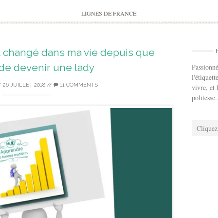
to
content
LIGNES DE FRANCE
t changé dans ma vie depuis que
 de devenir une lady
Passionné
l'étiquett
/
26 JUILLET 2018
//
11 COMMENTS
vivre, et 
politesse.
Cliquez