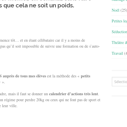
s que cela ne soit un poids.
Noël
(25
Petites l
Séductio
mmence tôt… et en étant célibataire car il y a moins de
Théâtre 
e pas qu’il soit impossible de suivre une formation ou de s’auto-
Travail
(4
auprès de tous mes élèves
petits
est la méthode des «
Archives
».
s
calendrier d’actions très lent
ndre, mais il faut se donner un
.
n régime pour perdre 20kg ou ceux qui ne font pas de sport et
 leur ville.