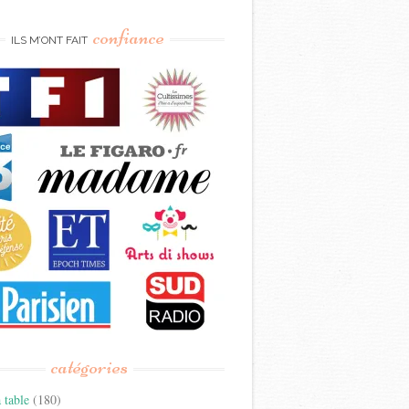
confiance
ILS M’ONT FAIT
catégories
 table
(180)