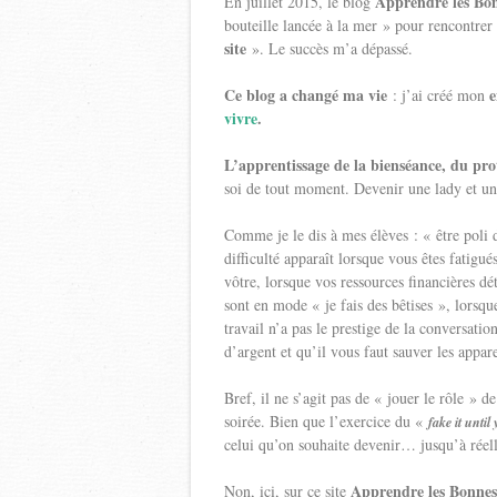
Apprendre les Bo
En juillet 2015, le blog
bouteille lancée à la mer » pour rencontrer
site
». Le succès m’a dépassé.
Ce blog a changé ma vie
e
: j’ai créé mon
vivre
.
L’apprentissage de la bienséance, du pro
soi de tout moment. Devenir une lady et u
Comme je le dis à mes élèves : « être poli d
difficulté apparaît lorsque vous êtes fatigué
vôtre, lorsque vos ressources financières d
sont en mode « je fais des bêtises », lorsqu
travail n’a pas le prestige de la conversati
d’argent et qu’il vous faut sauver les appar
Bref, il ne s’agit pas de « jouer le rôle »
soirée. Bien que l’exercice du «
fake it unti
celui qu’on souhaite devenir… jusqu’à réel
Apprendre les Bonnes
Non, ici, sur ce site