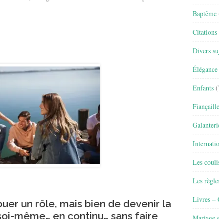
Baptême
Citations
Divers su
Élégance 
Enfants
(
Fiançaill
Galanteri
Internati
Les couli
Les règle
Livres –
jouer un rôle, mais bien de devenir la
soi-même… en continu… sans faire
Mariage e