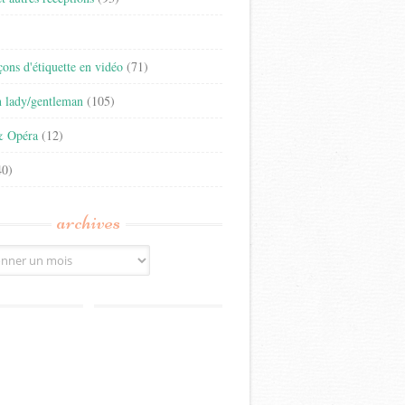
)
eçons d'étiquette en vidéo
(71)
n lady/gentleman
(105)
& Opéra
(12)
0)
archives