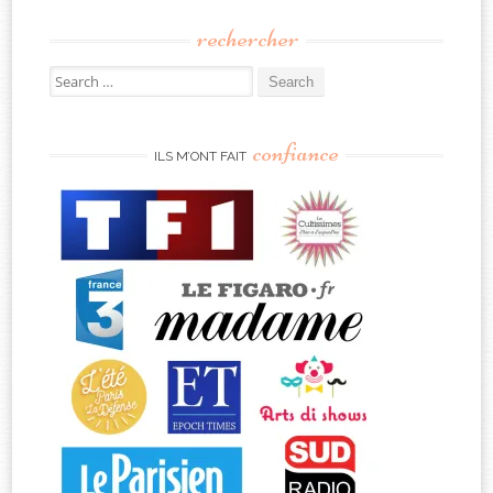
rechercher
Search
for:
confiance
ILS M’ONT FAIT