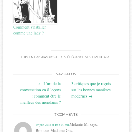
Comment s’habiller
comme une lady ?
THIS ENTRY WAS POSTED IN
ÉLÉGANCE VESTIMENTAIRE
.
Post
NAVIGATION
←
L’art de la
3 critiques que je reçois
navigation
conversation en 8 leçons
sur les bonnes manières
: comment être le
modernes
→
meilleur des mondains ?
7 COMMENTS
Mélanie M.
says:
29 juin 2018 at 10 h 01 min
Bonjour Madame Gas,