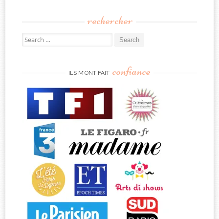
rechercher
Search
for:
confiance
ILS M’ONT FAIT