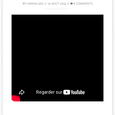
BY
HANNA GAS
//
10 AOÛT 2019
//
6 COMMENTS