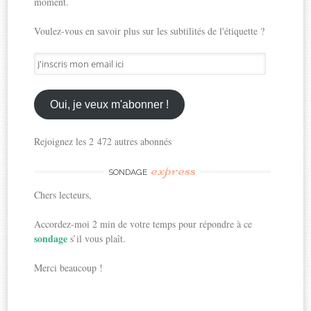
moment.
Voulez-vous en savoir plus sur les subtilités de l'étiquette ?
J'inscris
mon
email
ici
Oui, je veux m'abonner !
Rejoignez les 2 472 autres abonnés
express
SONDAGE
Chers lecteurs,
Accordez-moi 2 min de votre temps pour répondre à ce
sondage
s’il vous plaît.
Merci beaucoup !