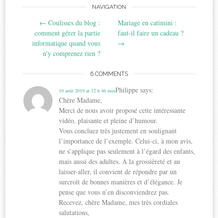
Post
NAVIGATION
←
Coulisses du blog :
Mariage en catimini :
navigation
comment gérer la partie
faut-il faire un cadeau ?
informatique quand vous
→
n’y comprenez rien ?
6 COMMENTS
Philippe
says:
10 août 2019 at 12 h 46 min
Chère Madame,
Merci de nous avoir proposé cette intéressante
vidéo, plaisante et pleine d’humour.
Vous concluez très justement en soulignant
l’importance de l’exemple. Celui-ci, à mon avis,
ne s’applique pas seulement à l’égard des enfants,
mais aussi des adultes. À la grossièreté et au
laisser-aller, il convient de répondre par un
surcroît de bonnes manières et d’élégance. Je
pense que vous n’en disconviendrez pas.
Recevez, chère Madame, mes très cordiales
salutations,