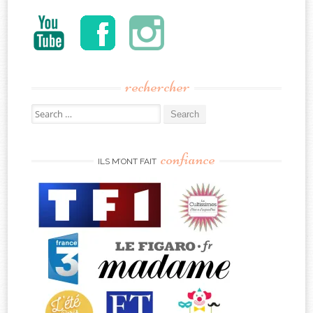
rechercher
Search
for:
confiance
ILS M’ONT FAIT