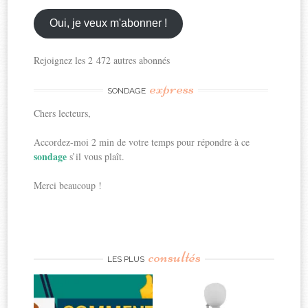
email
ici
Oui, je veux m'abonner !
Rejoignez les 2 472 autres abonnés
express
SONDAGE
Chers lecteurs,
Accordez-moi 2 min de votre temps pour répondre à ce
sondage
s’il vous plaît.
Merci beaucoup !
consultés
LES PLUS