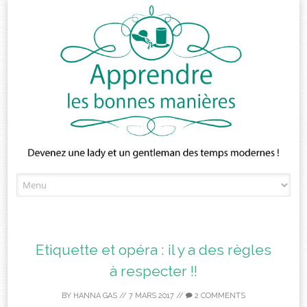
Skip
to
content
Etiquette et opéra : il y a des règles
à respecter !!
BY
HANNA GAS
//
7 MARS 2017
//
2 COMMENTS