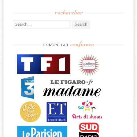
rechercher
Search
for:
confiance
ILS M’ONT FAIT