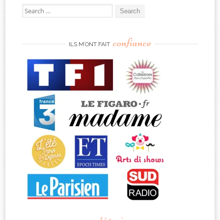
Search
for:
confiance
ILS M’ONT FAIT
catégories