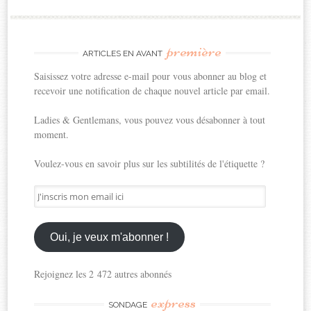
première
ARTICLES EN AVANT
Saisissez votre adresse e-mail pour vous abonner au blog et
recevoir une notification de chaque nouvel article par email.
Ladies & Gentlemans, vous pouvez vous désabonner à tout
moment.
Voulez-vous en savoir plus sur les subtilités de l'étiquette ?
J'inscris
mon
email
ici
Oui, je veux m'abonner !
Rejoignez les 2 472 autres abonnés
express
SONDAGE