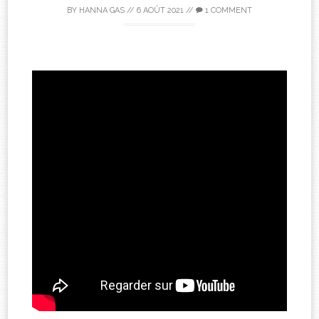
BY
HANNA GAS
//
6 AOÛT 2021
//
1 COMMENT