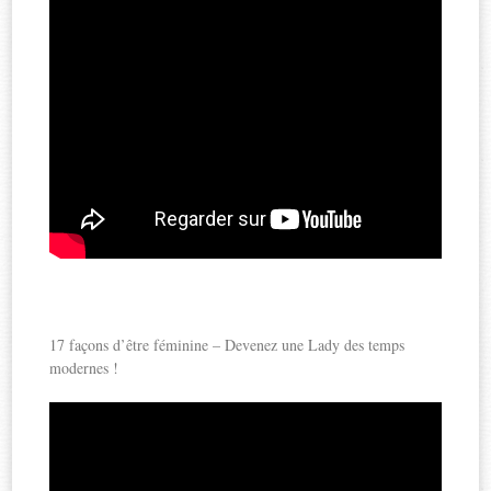
17 façons d’être féminine – Devenez une Lady des temps
modernes !