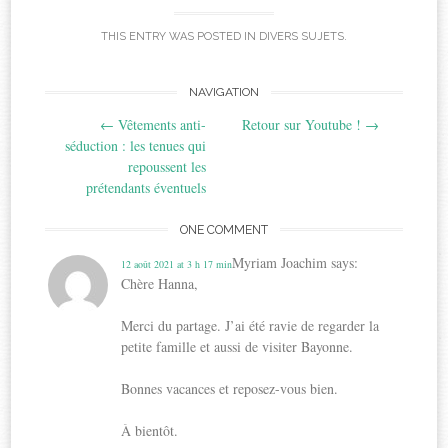
THIS ENTRY WAS POSTED IN
DIVERS SUJETS
.
Post
NAVIGATION
←
Vêtements anti-
Retour sur Youtube !
→
navigation
séduction : les tenues qui
repoussent les
prétendants éventuels
ONE COMMENT
Myriam Joachim
says:
12 août 2021 at 3 h 17 min
Chère Hanna,
Merci du partage. J’ai été ravie de regarder la
petite famille et aussi de visiter Bayonne.
Bonnes vacances et reposez-vous bien.
À bientôt.