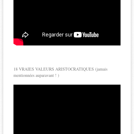
18 VRAIES VALEURS ARISTOCRATIQUES (jamais
mentionnées auparavant ! )