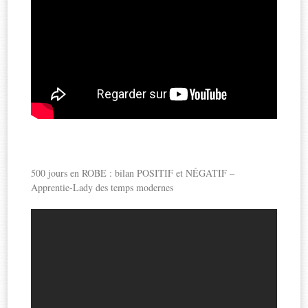
500 jours en ROBE : bilan POSITIF et NÉGATIF –
Apprentie-Lady des temps modernes