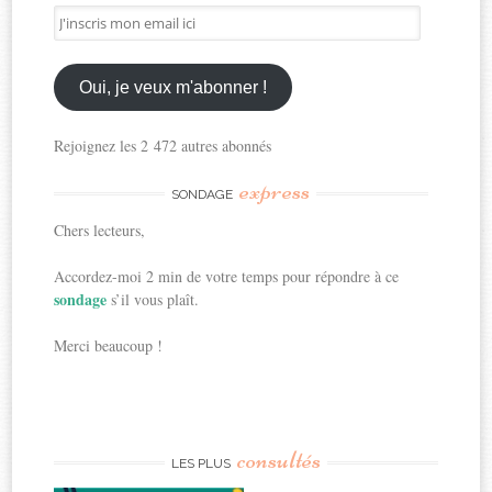
J'inscris
mon
email
ici
Oui, je veux m'abonner !
Rejoignez les 2 472 autres abonnés
express
SONDAGE
Chers lecteurs,
Accordez-moi 2 min de votre temps pour répondre à ce
sondage
s’il vous plaît.
Merci beaucoup !
consultés
LES PLUS