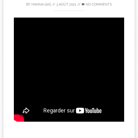
BY
HANNA GAS
//
3 AOÛT 2021
//
NO COMMENTS