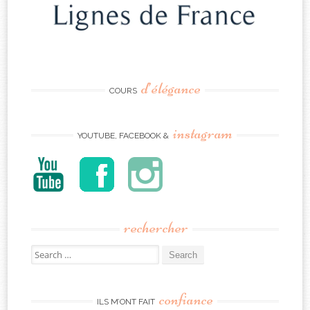
d’élégance
COURS
instagram
YOUTUBE, FACEBOOK &
rechercher
Search
for:
confiance
ILS M’ONT FAIT