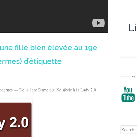
ne fille bien élevée au 19e
fermes) d’étiquette
YO
odernes — De la 1ere Dame du 19e siècle à la Lady 2.0
Search
for: