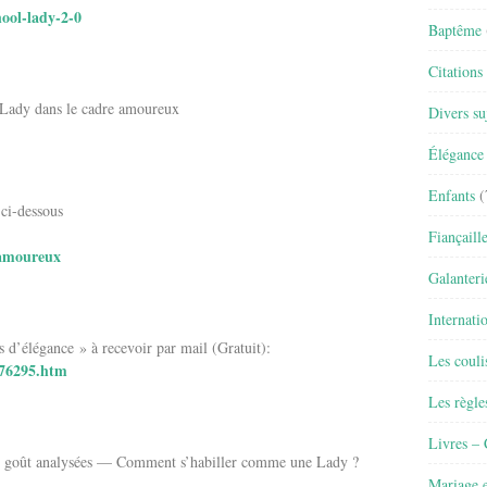
hool-lady-2-0
Baptême
Citations
e Lady dans le cadre amoureux
Divers su
Élégance 
Enfants
(
 ci-dessous
Fiançaill
-amoureux
Galanteri
Internati
élégance » à recevoir par mail (Gratuit):
Les couli
176295.htm
Les règle
Livres –
 bon goût analysées — Comment s’habiller comme une Lady ?
Mariage e