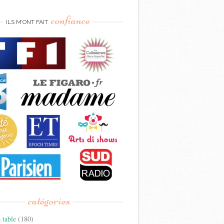
confiance
ILS M’ONT FAIT
catégories
 table
(180)