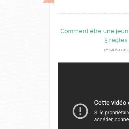
Comment être une jeune 
5 règles
BY
HANNA GAS