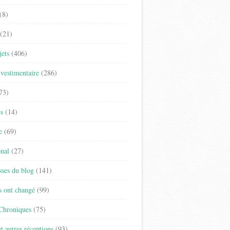
(8)
(21)
jets
(406)
vestimentaire
(286)
73)
es
(14)
e
(69)
onal
(27)
sses du blog
(141)
s ont changé
(99)
 Chroniques
(75)
t autres réceptions
(93)