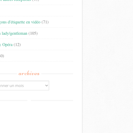
)
eçons d'étiquette en vidéo
(71)
n lady/gentleman
(105)
& Opéra
(12)
0)
archives