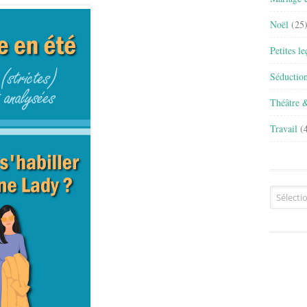
Noël
(25
Petites l
Séductio
Théâtre 
Travail
(4
Archives