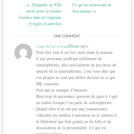
←
Etiquette au XXe
Ce qu’un aristocrate ne
navigation
siècle pour les jeunes
fera jamais
→
femmes dans la vingtaine
: 8 règles d’autrefois
ONE COMMENT
Plume
says:
1 mars 2022 at 5 h 16 min
Peut-être faut-il en rire, mais étant la maman
d’une personne souffrant réellement de
schizophrénie, plus précisément de psychose du
spectre de la schizophrénie, j’ose vous dire que
vos propos ne sont pas drôles du tout en ce qui
ME concerne.
Non que je manque d’humour.
Bien trop de personnes ignorent de quoi il s’agit
en réalité lorsque l’on parle de schizophrénie.
Quand elles n’en ont pas une connaissance
véhiculée les médias à sensation ou le cinéma et
la littérature qui font grand cas de folie et de
dissociation de la personnalité. Ce qui est
totalement faux.