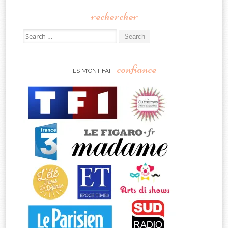
rechercher
Search
for:
confiance
ILS M’ONT FAIT