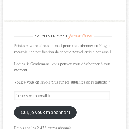
première
ARTICLES EN AVANT
Saisissez votre adresse e-mail pour vous abonner au blog et
recevoir une notification de chaque nouvel article par email.
Ladies & Gentlemans, vous pouvez vous désabonner à tout
moment.
Voulez-vous en savoir plus sur les subtilités de l'étiquette ?
J'inscris
mon
email
ici
Oui, je veux m'abonner !
Rejoignez les 2 472 autres abonnés