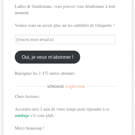
Ladies & Gentlemans, vous pouvez vous désabonner à tout
moment.
Voulez-vous en savoir plus sur les subtilités de l'étiquette ?
J'inscris
mon
email
ici
Oui, je veux m'abonner !
Rejoignez les 2 472 autres abonnés
express
SONDAGE
Chers lecteurs,
Accordez-moi 2 min de votre temps pour répondre à ce
sondage
s’il vous plaît.
Merci beaucoup !