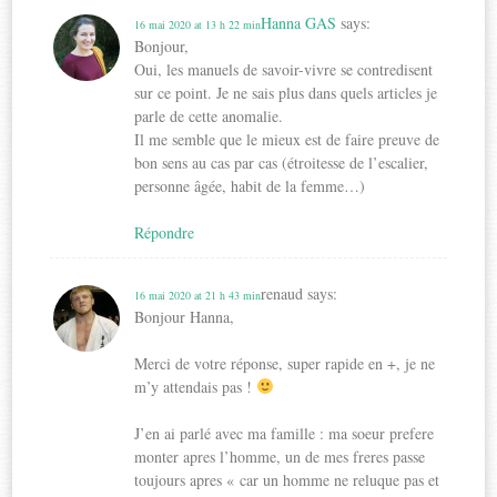
Hanna GAS
says:
16 mai 2020 at 13 h 22 min
Bonjour,
Oui, les manuels de savoir-vivre se contredisent
sur ce point. Je ne sais plus dans quels articles je
parle de cette anomalie.
Il me semble que le mieux est de faire preuve de
bon sens au cas par cas (étroitesse de l’escalier,
personne âgée, habit de la femme…)
Répondre
renaud
says:
16 mai 2020 at 21 h 43 min
Bonjour Hanna,
Merci de votre réponse, super rapide en +, je ne
m’y attendais pas !
J’en ai parlé avec ma famille : ma soeur prefere
monter apres l’homme, un de mes freres passe
toujours apres « car un homme ne reluque pas et