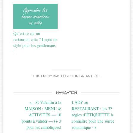
Qu’est ce qu’un
restaurant chic ? Leçon de
style pour les gentlemans
!
THIS ENTRY WAS POSTED IN
GALANTERIE
.
Post
NAVIGATION
←
St Valentin à la
LADY au
navigation
MAISON : MENU &
RESTAURANT : les 37
ACTIVITÉS — 10
règles d’ÉTIQUETTE à
points à valider — (+ 3
connaître pour une soirée
pour les catholiques)
romantique
→