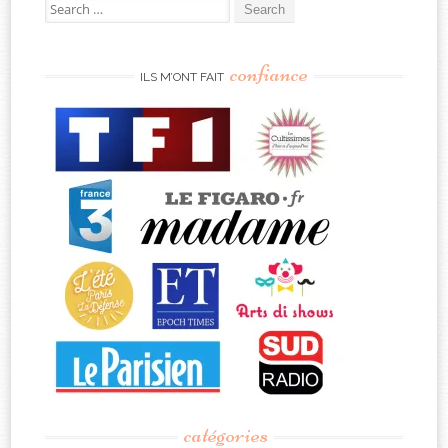
Search
for:
confiance
ILS M’ONT FAIT
catégories