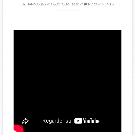
BY
HANNA GAS
//
25 OCTOBRE 2020
//
NO COMMENTS