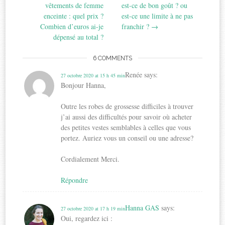
navigation
vêtements de femme
est-ce de bon goût ? ou
enceinte : quel prix ?
est-ce une limite à ne pas
Combien d’euros ai-je
franchir ?
→
dépensé au total ?
6 COMMENTS
Renée
says:
27 octobre 2020 at 15 h 45 min
Bonjour Hanna,
Outre les robes de grossesse difficiles à trouver
j’ai aussi des difficultés pour savoir où acheter
des petites vestes semblables à celles que vous
portez. Auriez vous un conseil ou une adresse?
Cordialement Merci.
Répondre
Hanna GAS
says:
27 octobre 2020 at 17 h 19 min
Oui, regardez ici :