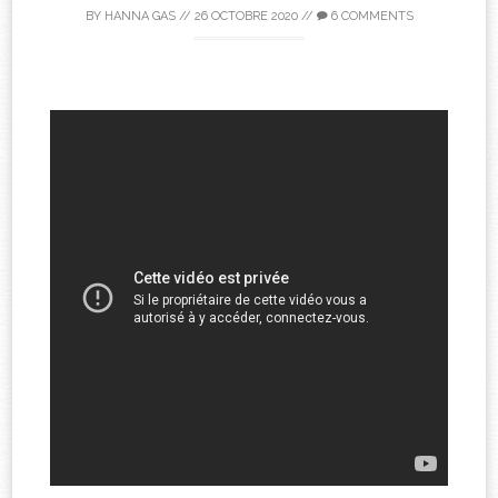
BY
HANNA GAS
//
26 OCTOBRE 2020
//
6 COMMENTS