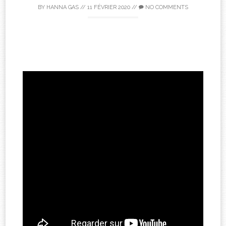
BY
HANNA GAS
//
11 FÉVRIER 2020
//
NO COMMENTS