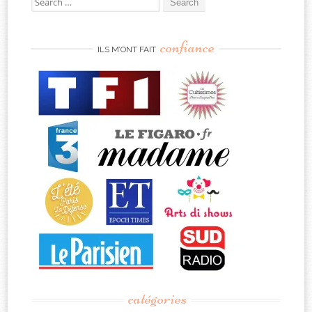
for:
confiance
ILS M’ONT FAIT
catégories