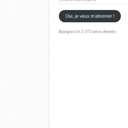
mon
email
ici
Oui, je veux m'abonner !
Rejoignez les 2 472 autres abonnés