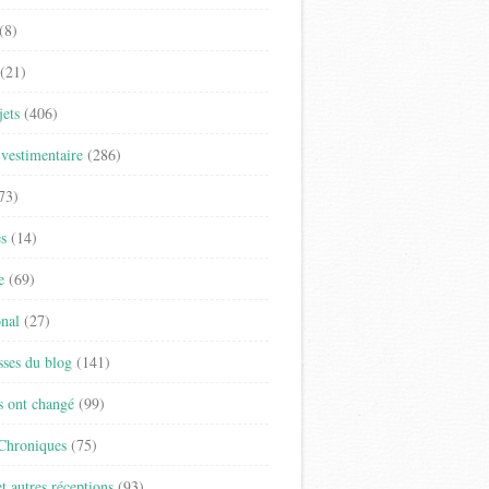
(8)
(21)
jets
(406)
vestimentaire
(286)
73)
es
(14)
e
(69)
onal
(27)
sses du blog
(141)
s ont changé
(99)
 Chroniques
(75)
t autres réceptions
(93)