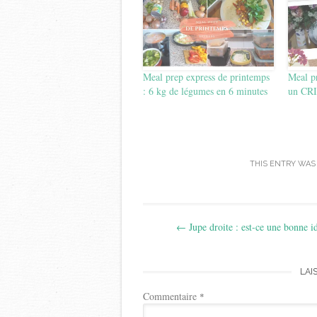
Meal prep express de printemps
Meal p
: 6 kg de légumes en 6 minutes
un CR
THIS ENTRY WAS
Post
←
Jupe droite : est-ce une bonne i
navigation
LAI
Commentaire
*