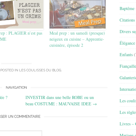
Baptême
Citations
Divers su
rep : PLAGIER n’est pas
Meal prep : un samedi (presque)
IME
neigeux en cuisine – Apprentie-
Élégance 
cuisinère, épisode 2
Enfants
(
Fiançaill
 POSTED IN
LES COULISSES DU BLOG
.
Galanteri
NAVIGATION
Internati
dée ?
INVESTIR dans une belle ROBE ou un
Les couli
beau COSTUME : MAUVAISE IDEE
→
Les règle
SSER UN COMMENTAIRE
Livres –
Mariage e