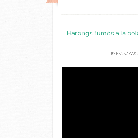
Harengs fumés à la po
BY
HANNA GAS