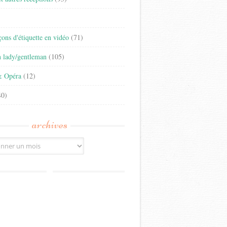
)
eçons d'étiquette en vidéo
(71)
n lady/gentleman
(105)
& Opéra
(12)
0)
archives