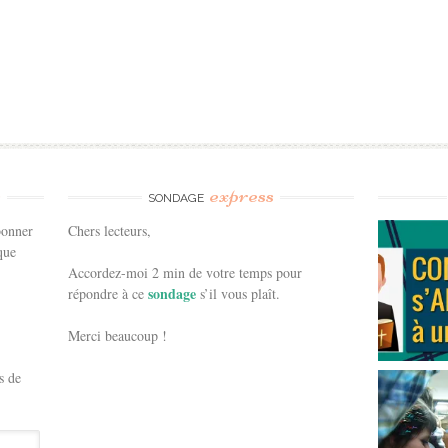
e
express
SONDAGE
bonner
Chers lecteurs,
que
Accordez-moi 2 min de votre temps pour
sondage
répondre à ce
s’il vous plaît.
Merci beaucoup !
s de