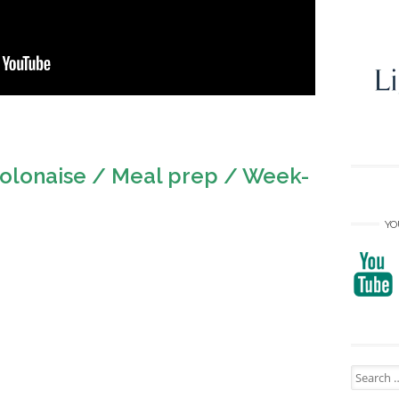
polonaise / Meal prep / Week-
YO
Search
for: