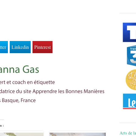
tter
Linkedin
Pinterest
n :
Arts de la