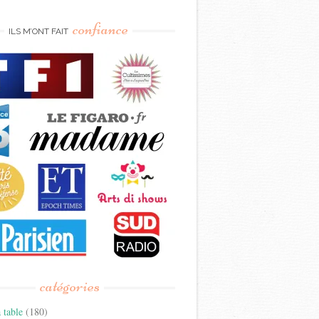
confiance
ILS M’ONT FAIT
catégories
 table
(180)