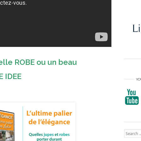
elle ROBE ou un beau
 IDEE
YO
Search
for: