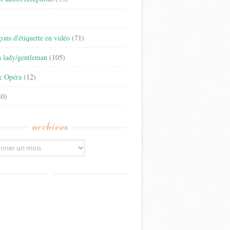
)
eçons d'étiquette en vidéo
(71)
n lady/gentleman
(105)
& Opéra
(12)
0)
archives