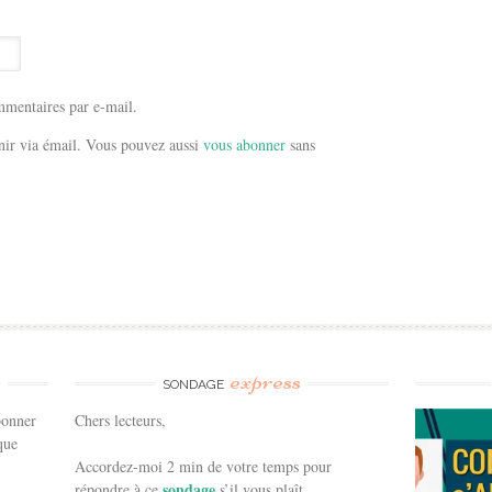
mentaires par e-mail.
ir via émail. Vous pouvez aussi
vous abonner
sans
e
express
SONDAGE
bonner
Chers lecteurs,
que
Accordez-moi 2 min de votre temps pour
sondage
répondre à ce
s’il vous plaît.