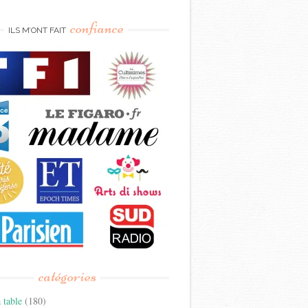
confiance
ILS M’ONT FAIT
catégories
 table
(180)