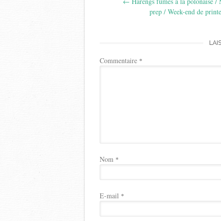
←
Harengs fumés à la polonaise /
navigation
prep / Week-end de print
LAI
Commentaire
*
Nom
*
E-mail
*