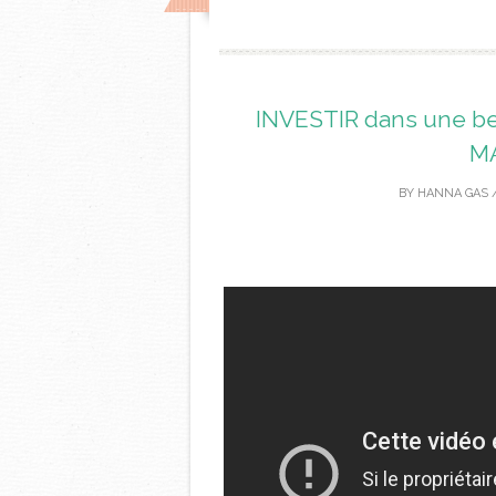
INVESTIR dans une b
MA
BY
HANNA GAS