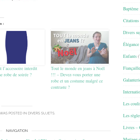
Baptême
Citations
n :
Divers su
Élégance 
Enfants
(
Fiançaill
t l’accessoire interdit
Tout le monde en jeans à Noël
e robe de soirée ?
!!! – Devez-vous porter une
Galanteri
robe et un costume malgré ce
contraste ?
Internati
Les couli
 WAS POSTED IN
DIVERS SUJETS
.
Les règle
Livres –
NAVIGATION
Mariage e