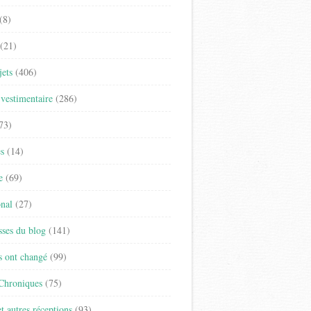
(8)
(21)
jets
(406)
vestimentaire
(286)
73)
es
(14)
e
(69)
onal
(27)
sses du blog
(141)
s ont changé
(99)
 Chroniques
(75)
t autres réceptions
(93)