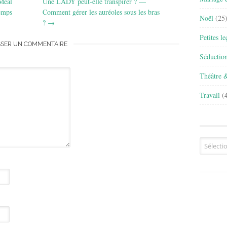
 Meal
Une LADY peut-elle transpirer ? —
emps
Comment gérer les auréoles sous les bras
Noël
(25
?
→
Petites l
SSER UN COMMENTAIRE
Séductio
Théâtre 
Travail
(4
Archives