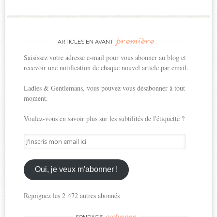
première
ARTICLES EN AVANT
Saisissez votre adresse e-mail pour vous abonner au blog et
recevoir une notification de chaque nouvel article par email.
Ladies & Gentlemans, vous pouvez vous désabonner à tout
moment.
Voulez-vous en savoir plus sur les subtilités de l'étiquette ?
J'inscris
mon
email
ici
Oui, je veux m'abonner !
Rejoignez les 2 472 autres abonnés
express
SONDAGE