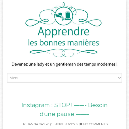
Skip
to
content
Instagram : STOP ! ——- Besoin
d’une pause ——–
BY
HANNA GAS
//
31 JANVIER 2020
//
NO COMMENTS