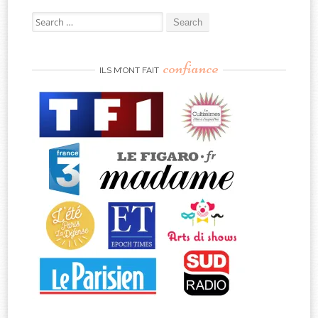
Search
for:
confiance
ILS M’ONT FAIT