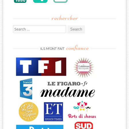
rechercher
Search
for:
confiance
ILS M’ONT FAIT