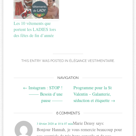
Les 10 vêtements que
portent les LADIES lors
des fêtes de fin d’année
THIS ENTRY WAS POSTED IN
ÉLÉGANCE VESTIMENTAIRE
.
Post
NAVIGATION
←
Instagram : STOP !
Programme pour la St
navigation
——- Besoin d’une
Valentin – Galanterie,
pause ——–
séduction et étiquette
→
6 COMMENTS
Marie Deusy
says:
3 février 2020 at 10 h 07 min
Bonjour Hannah, je vous remercie beaucoup pour
vos courriels de très bons conseils et de vos