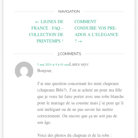
Post
NAVIGATION
←
LIGNES DE
COMMENT
navigation
FRANCE : FAQ –
CONDUIRE VOS PRE-
COLLECTION DE
ADOS A L’ELEGANCE
PRINTEMPS !
?
→
3 COMMENTS
Laura
says:
5 mai 2024 at 9 h 03 min
Bonjour,
J’ai une question concernant les mini chapeaux
(chapeaux Bibi?). J’en ai acheté un pour ma fille
que je veux lui faire porter avec une robe blanche
pour le mariage de sa cousine mais j’ai peur qu’il
soit inélégant ou de ne pas savoir lui mettre
correctement. Ou encore que ça ne soit pas de
son âge.
Voici des photos du chapeau et de la robe :