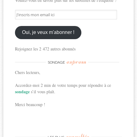
Voulez-vous en savoir plus sur les subtilités de l'étiquette ?
J'inscris
mon
email
ici
Oui, je veux m'abonner !
Rejoignez les 2 472 autres abonnés
express
SONDAGE
Chers lecteurs,
Accordez-moi 2 min de votre temps pour répondre à ce
sondage
s’il vous plaît.
Merci beaucoup !
consultés