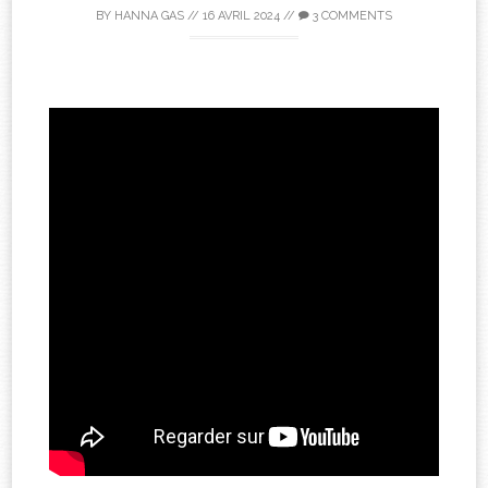
BY
HANNA GAS
//
16 AVRIL 2024
//
3 COMMENTS