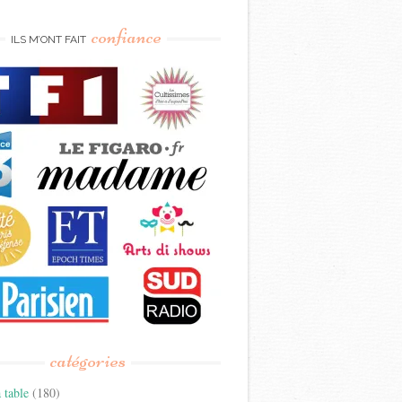
confiance
ILS M’ONT FAIT
catégories
 table
(180)