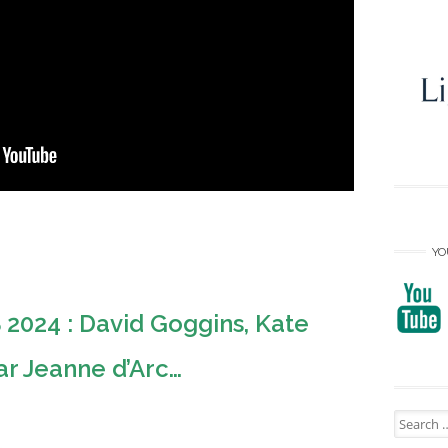
YO
24 : David Goggins, Kate
ar Jeanne d’Arc…
Search
for: