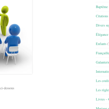
Baptême
Citations
Divers su
Élégance 
Enfants
(
Fiançaill
Galanteri
Internati
Les couli
 ci-dessous
Les règle
Livres –
Mariage e