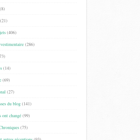
(8)
(21)
jets
(406)
vestimentaire
(286)
73)
es
(14)
e
(69)
onal
(27)
sses du blog
(141)
s ont changé
(99)
 Chroniques
(75)
t autres réceptions
(93)