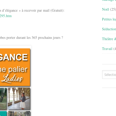
Noël
(25
élégance » à recevoir par mail (Gratuit):
6295.htm
Petites l
Séductio
 porter durant les 365 prochains jours ?
Théâtre 
Travail
(4
Archives