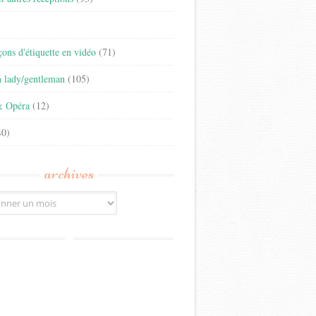
)
eçons d'étiquette en vidéo
(71)
n lady/gentleman
(105)
& Opéra
(12)
0)
archives